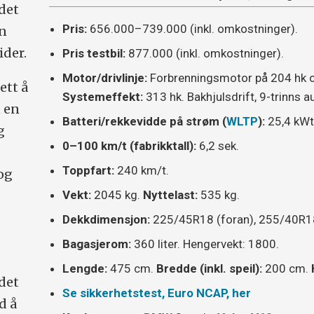
det
Pris:
656.000–739.000 (inkl. omkostninger).
en
ider.
Pris testbil:
877.000 (inkl. omkostninger).
Motor/drivlinje:
Forbrenningsmotor på 204 hk og
ett å
Systemeffekt:
313 hk. Bakhjulsdrift, 9-trinns 
 en
Batteri/rekkevidde på strøm (
WLTP
):
25,4 kW
g
0–100 km/t (fabrikktall):
6,2 sek.
Toppfart:
240 km/t.
og
Vekt:
2045 kg.
Nyttelast:
535 kg.
Dekkdimensjon:
225/45R18 (foran), 255/40R18
Bagasjerom:
360 liter. Hengervekt: 1800.
Lengde:
475 cm.
Bredde (inkl. speil):
200 cm.
 det
Se sikkerhetstest, Euro NCAP, her
d å