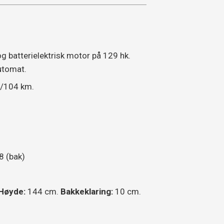
 batterielektrisk motor på 129 hk.
automat.
t/104 km.
 (bak)
Høyde:
144 cm.
Bakkeklaring:
10 cm.