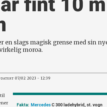
r fint 10 m
m
er en slags magisk grense med sin ny
r virkelig moroa.
07/02 2023 - 12:39
PDATERT
til
ener
Mercedes
C 300 ladehybrid, st. vogn