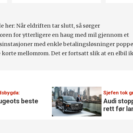
 her: Når eldriften tar slutt, så sørger
ren for ytterligere en haug med mil gjennom et
sinstasjoner med enkle betalingsløsninger popp
orte mellomrom. Det er fortsatt slik at en elbil i
ndsbygda:
Sjefen tok g
ugeots beste
Audi stop
rett før l