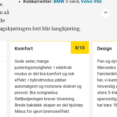
Konkurrenter:
BMW
3-serie,
Volvo V60
.
e.
n så
de
agskjøringen fort blir langkjøring.
8
/10
Komfort
Design
Gode seter, mange
Pen og dyn
justeringsmuligheter. I elektrisk
Mercedes 
modus er det bra komfort og nok
Familielik
effekt. I hybridmodus jobber
her, vi kun
automatgiret og motorene diskret og
Innvendig 
presist. Bra svingradius.
store S-kla
Rattbetjeningen krever tilvenning.
upersonlig
Brede bakdekk skaper en del hjulstøy.
har bare 18-
Minus for ujevn bremseeffekt.