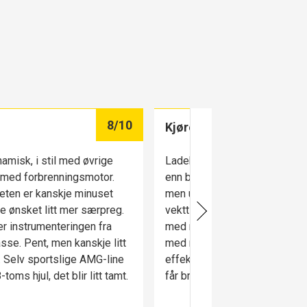
8
/10
Kjøreegenskaper
amisk, i stil med øvrige
Ladehybriden veier over 300 
med forbrenningsmotor.
enn bensiversjonen med firehju
heten er kanskje minuset
men understell og styring tak
ne ønsket litt mer særpreg.
vekttillegget og de mange he
er instrumenteringen fra
med ro og presisjon. Automat
sse. Pent, men kanskje litt
med ni trinn jobber presist og
. Selv sportslige AMG-line
effektivt, og trives når den o
toms hjul, det blir litt tamt.
får bryne seg på 313 hester.