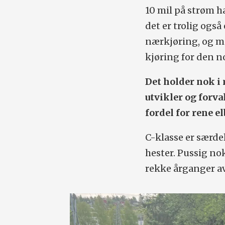
10 mil på strøm h
det er trolig også
nærkjøring, og m
kjøring for den n
Det holder nok i
utvikler og forva
fordel for rene el
C-klasse er særde
hester. Pussig n
rekke årganger av 