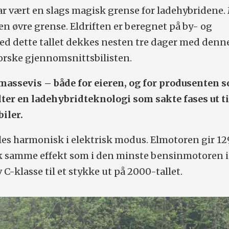
ar vært en slags magisk grense for ladehybridene
 en øvre grense. Eldriften er beregnet på by- og
ed dette tallet dekkes nesten tre dager med denn
orske gjennomsnittsbilisten.
 massevis – både for eieren, og for produsenten 
lter en ladehybridteknologi som sakte fases ut ti
biler.
les harmonisk i elektrisk modus. Elmotoren gir 12
ok samme effekt som i den minste bensinmotoren i
C-klasse til et stykke ut på 2000-tallet.