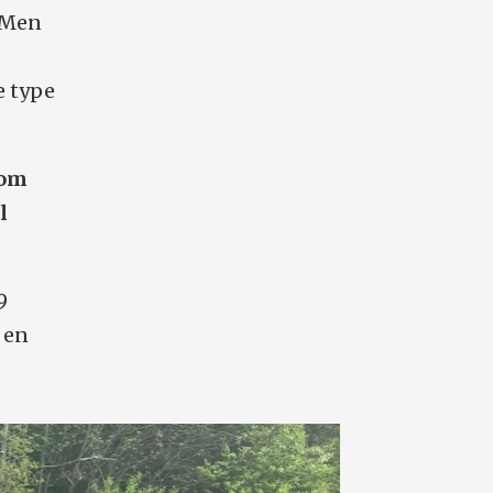
. Men
e type
som
l
9
 en