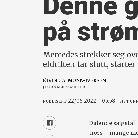
Denne gå
på strø
Mercedes strekker seg ov
eldriften tar slutt, starte
ØIVIND A.
MONN-IVERSEN
JOURNALIST MOTOR
22/06 2022 - 05:58
PUBLISERT
SIST OP
Dalende salgstall 
tross – mange m