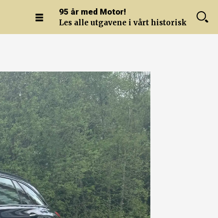
95 år med Motor!
Les alle utgavene i vårt historiske arkiv.