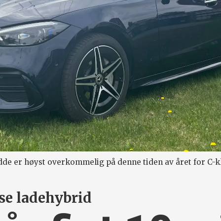
de er høyst overkommelig på denne tiden av året for C-k
se ladehybrid