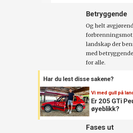
Betryggende
Og helt avgjørende
forbrenningsmoto
landskap der ben
med betryggende k
for alle.
Har du lest disse sakene?
Vi med gull på la
Er 205 GTi Pe
øyeblikk?
Fases ut