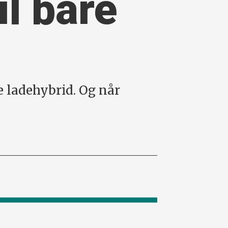
il bare
e ladehybrid. Og når