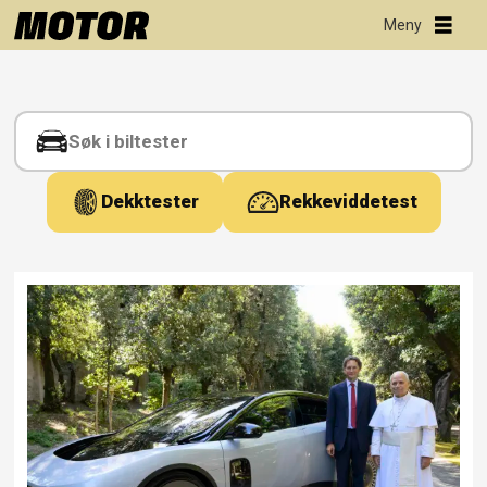
Tag:
kritikk
Dekktester
Rekkeviddetest