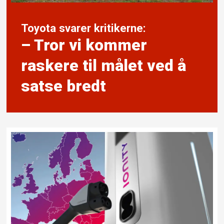
Toyota svarer kritikerne:
– Tror vi kommer
raskere til målet ved å
satse bredt