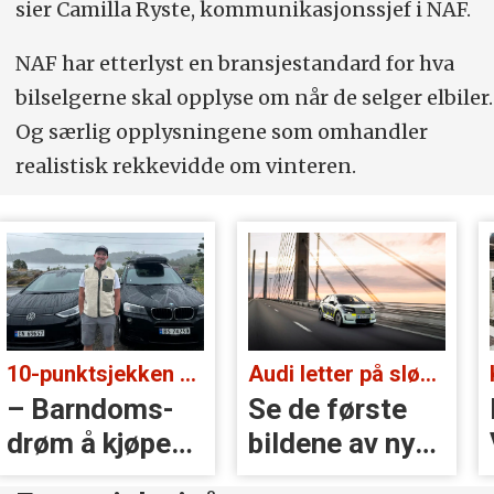
sier Camilla Ryste, kommunikasjonssjef i NAF.
NAF har etterlyst en bransjestandard for hva
bilselgerne skal opplyse om når de selger elbiler.
Og særlig opplysningene som omhandler
realistisk rekkevidde om vinteren.
10-punktsjekken med Christian Paasche:
Audi letter på sløret:
– Barndoms­
Se de første
drøm å kjøpe
bildene av nye
BMW
A2 e-tron