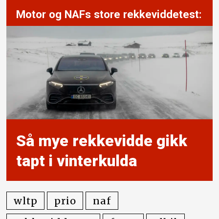
Motor og NAFs store rekkeviddetest:
Så mye rekkevidde gikk
tapt i vinterkulda
wltp
prio
naf