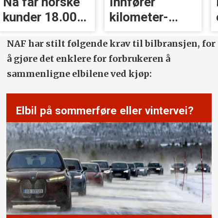
Nå får norske
Innfører
kunder 18.000
kilometer­
kr i erstatning
avgift for
NAF har stilt følgende krav til bilbransjen, for
elbiler
å gjøre det enklere for forbrukeren å
sammenligne elbilene ved kjøp:
Elbil på sommerføre eller vintervei?