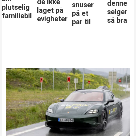
de ikke
denne
snuser
plutselig
laget på
selger
på et
familiebil
evigheter
så bra
par til