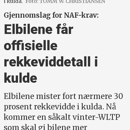
i kulda.
Foto: TOMM W. CHRISTIANSEN
Gjennomslag for NAF-krav:
Elbilene får
offisielle
rekkevidde­tall i
kulde
Elbilene mister fort nærmere 30
prosent rekkevidde i kulda. Nå
kommer en såkalt vinter-WLTP
som skal gi bilene mer