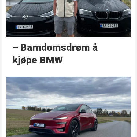
– Barndoms­drøm å
kjøpe BMW