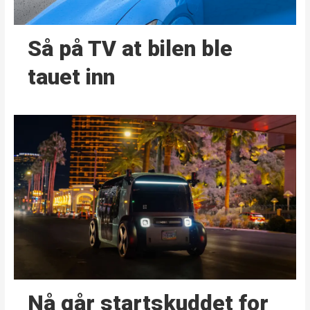
Så på TV at bilen ble
tauet inn
Nå går start­skuddet for