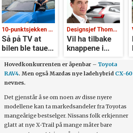
Designsjef Thomas Ingenlath:
Vi med gull på landsbygda:
Vil ha tilbake
Er 205 GTi
knappene i
Peugeots
Volvoer
beste
Hovedkonkurrenten er åpenbar –
Toyota
øyeblikk?
RAV4
. Men også Mazdas nye ladehybrid
CX-60
nevnes.
Det gjenstår å se om noen av disse nyere
modellene kan ta markedsandeler fra Toyotas
mangeårige bestselger. Nissans folk erkjenner
glatt at nye X-Trail på mange måter bare