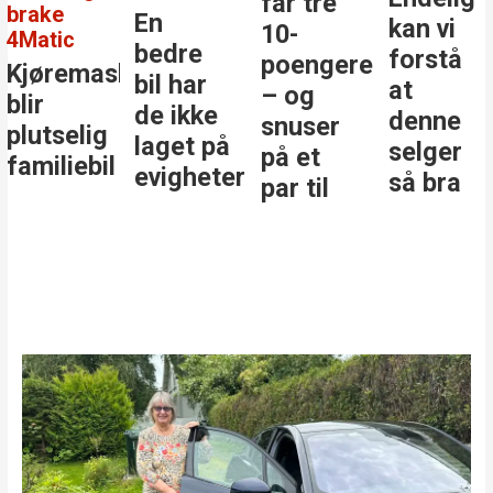
får tre
En
kan vi
største
10-
bedre
forstå
stjernen
poengere
kinen
bil har
at
i
– og
de ikke
denne
klassen
snuser
laget på
selger
på et
evigheter
så bra
par til