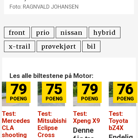
Foto: RAGNVALD JOHANSEN
front
prio
nissan
hybrid
x-trail
prøvekjørt
bil
Les alle biltestene på Motor:
75
79
76
84
Test:
Test:
Test:
Test:
Mitsubishi
Xpeng X9
Toyota
Mercedes
Eclipse
bZ4X
Benz GLC
Denne
Cross
Endelig
Den