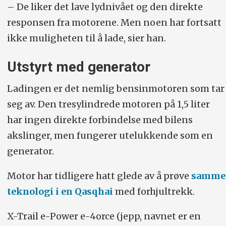
tresylindret bensinmotor. Firehjulsdrift.
– De liker det lave lydnivået og den direkte
responsen fra motorene. Men noen har fortsatt
Dreiemoment foran + bak (Nm):
330 +
ikke muligheten til å lade, sier han.
195
Utstyrt med generator
Forbruk og CO
-utslipp:
0,63–0,65,
2
143–148 g/km
Ladingen er det nemlig bensinmotoren som tar
seg av. Den tresylindrede motoren på 1,5 liter
Toppfart og 0–100 km/t:
180 km/t og
har ingen direkte forbindelse med bilens
7,0–7,2 sekunder (5- og 7-seter)
akslinger, men fungerer utelukkende som en
Lengde/bredde/høyde/bakkeklaring
generator.
(cm):
468/184/173/19,5
Motor har tidligere hatt glede av å prøve
samme
Bagasjerom:
575 liter
teknologi i en Qasqhai
med forhjultrekk.
Hengervekt/takvekt (kilo):
1650/100
X-Trail e-Power e-4orce (jepp, navnet er en