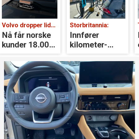
Storbritannia:
Tatt i kontroll:
Innfører
Kjørte med
kilometer­
eksosanlegget
avgift for
på taket (!)
elbiler