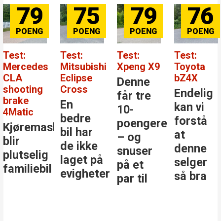
75
79
76
84
Test:
Test:
Test:
Test:
Mitsubishi
Xpeng X9
Toyota
Mercedes
Eclipse
bZ4X
Benz GLC
Denne
Cross
Endelig
Den
får tre
En
kan vi
største
10-
bedre
forstå
stjernen
poengere
kinen
bil har
at
i
– og
de ikke
denne
klassen
snuser
laget på
selger
på et
evigheter
så bra
par til