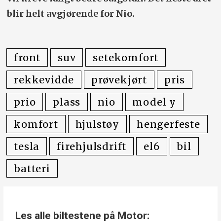
blir helt avgjørende for Nio.
front
suv
setekomfort
rekkevidde
prøvekjørt
pris
prio
plass
nio
model y
komfort
hjulstøy
hengerfeste
tesla
firehjulsdrift
el6
bil
batteri
Les alle biltestene på Motor: