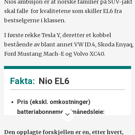
Nios ambisjon er at norske familier på SUV-jakt
skal falle for kvalitetene som skiller EL6 fra
bestselgerne i klassen.
I første rekke Tesla Y, deretter et kobbel
bestående av blant annet VW ID.4, Skoda Enyaq,
Ford Mustang Mach-E og Volvo XC40.
Nio EL6
Pris (ekskl. omkostninger)
batteriabonnement/månedsleie:
489.000/1399 (75 kWt)/1999 (100 kWt).
Den opplagte forskjellen er en, etter hvert,
Pris (ekskl. omkostninger) med fast