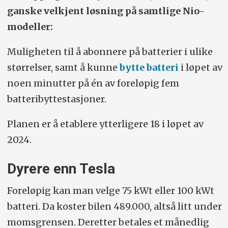
ganske velkjent løsning på samtlige Nio-
batteri:
595.000 (75 kWt)/683.000 (100
modeller:
kWt).
Muligheten til å abonnere på batterier i ulike
Drivlinje:
75/100 kWt batteri, 490
størrelser, samt å kunne
bytte batteri
i løpet av
hk/700 Nm., firehjulsdrift.
noen minutter på én av foreløpig fem
0–100:
4,5 sek.
Toppfart:
200 km/t.
batteribytte­­stasjoner.
Rekkevidde (75/100 kWt):
406/529 km.
Planen er å etablere ytterligere 18 i løpet av
Lengde/bredde (inkl. speil), høyde,
2024.
bakkeklaring (cm):
485/221/170/13,5.
Dyrere enn Tesla
Vekt/nyttelast (kg):
2303/465.
Foreløpig kan man velge 75 kWt eller 100 kWt
Hengervekt/taklast (kg):
1200/75.
batteri. Da koster bilen 489.000, altså litt under
momsgrensen. Deretter betales et månedlig