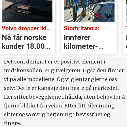
Storbritannia:
Tatt i kontroll:
Innfører
Kjørte med
kilometer­
eksosanlegget
avgift for
på taket (!)
Det som derimot er et positivt element i
elbiler
midtkonsollen, er girvelgeren. Også den finner
vi på alle modellene. Og vi gjentar gjerne oss
selv: Dette er kanskje den beste på markedet.
Her sitter bevegelsene i hånda, uten behov for å
fjerne blikket fra veien. Etter litt tilvenning
sitter også øvrig betjening i bevissthet og
fingre.