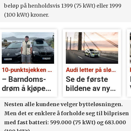
beløp på henholdsvis 1399 (75 kWt) eller 1999
(100 kWt) kroner.
Audi letter på sløret:
Kan bli stor og rimelig:
Se de første
Blir EX50
bildene av nye
Volvos neste
A2 e-tron
storsatsing?
Nesten alle kundene velger bytte­løsningen.
Men det er enklere å forholde seg til bilprisen
med fast batteri: 599.000 (75 kWt) og 683.000