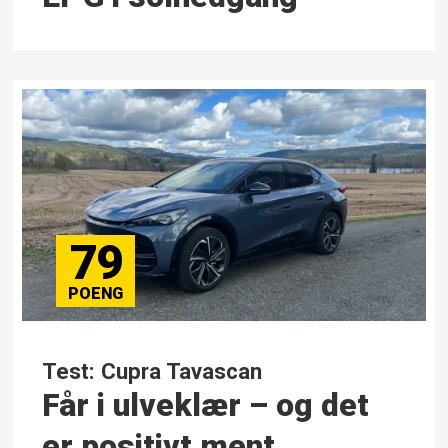
79
Test: Cupra Tavascan
Får i ulveklær – og det
er positivt ment