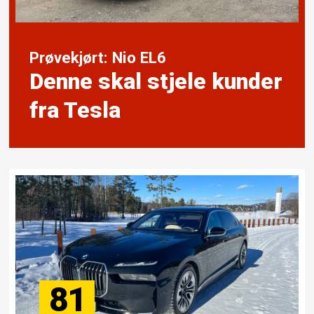
Prøvekjørt: Nio EL6
Denne skal stjele kunder
fra Tesla
81