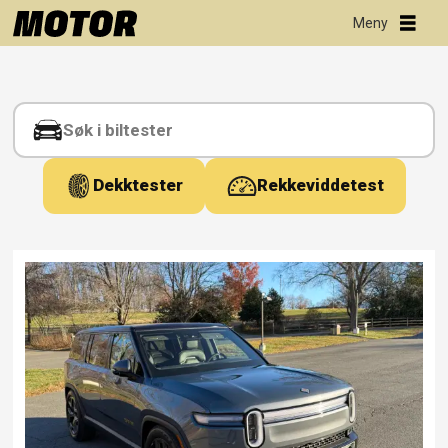
Tag:
setekomfort
Dekktester
Rekkeviddetest