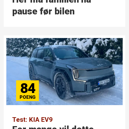
pause før bilen
84
Test: KIA EV9