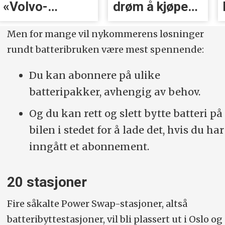
«Volvo-
drøm å kjøpe
håndtak» rett
BMW
Men for mange vil nykommerens løsninger
før lansering
rundt batteribruken være mest spennende:
Du kan abonnere på ulike
batteripakker, avhengig av behov.
Og du kan rett og slett bytte batteri på
bilen i stedet for å lade det, hvis du har
inngått et abonnement.
20 stasjoner
Fire såkalte Power Swap-stasjoner, altså
batteribyttestasjoner, vil bli plassert ut i Oslo og