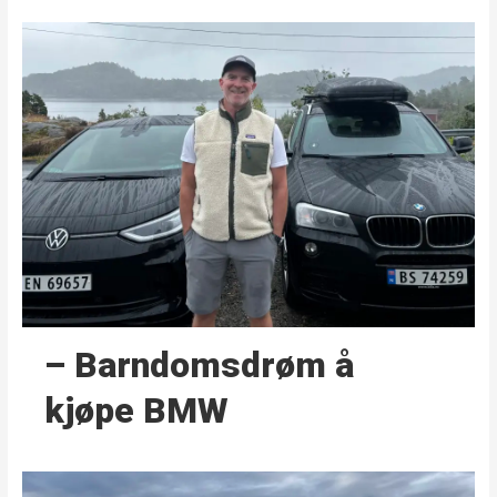
– Barndoms­drøm å
kjøpe BMW