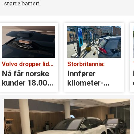
større batteri.
Volvo dropper lidar for godt:
Storbritannia:
Nå får norske
Innfører
kunder 18.000
kilometer­
kr i erstatning
avgift for
elbiler