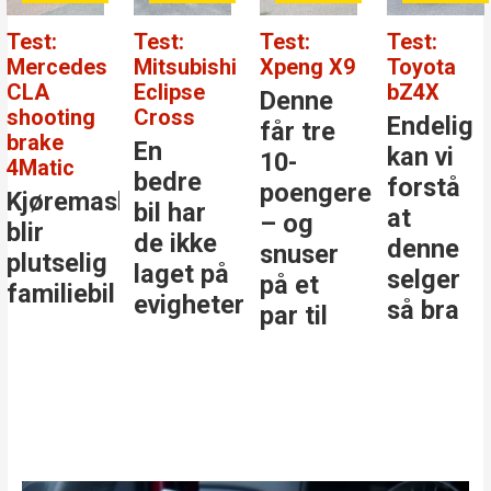
Test:
Test:
Test:
Test:
Mercedes
Mitsubishi
Xpeng X9
Toyota
CLA
Eclipse
bZ4X
Denne
shooting
Cross
Endelig
får tre
brake
En
kan vi
10-
4Matic
bedre
forstå
poengere
Kjøremaskinen
bil har
at
– og
blir
de ikke
denne
snuser
plutselig
laget på
selger
på et
familiebil
evigheter
så bra
par til