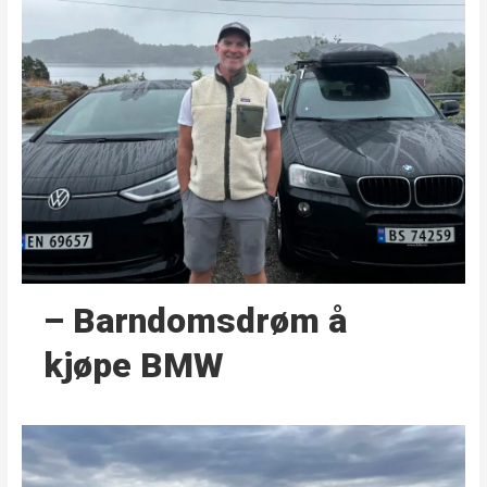
– Barndoms­drøm å
kjøpe BMW