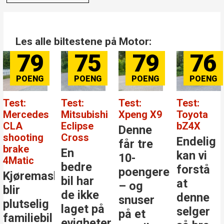
Les alle biltestene på Motor:
79
75
79
76
Test:
Test:
Test:
Test:
Mercedes
Mitsubishi
Xpeng X9
Toyota
CLA
Eclipse
bZ4X
Denne
shooting
Cross
Endelig
får tre
brake
En
kan vi
10-
4Matic
bedre
forstå
poengere
Kjøremaskinen
bil har
at
– og
blir
de ikke
denne
snuser
plutselig
laget på
selger
på et
familiebil
evigheter