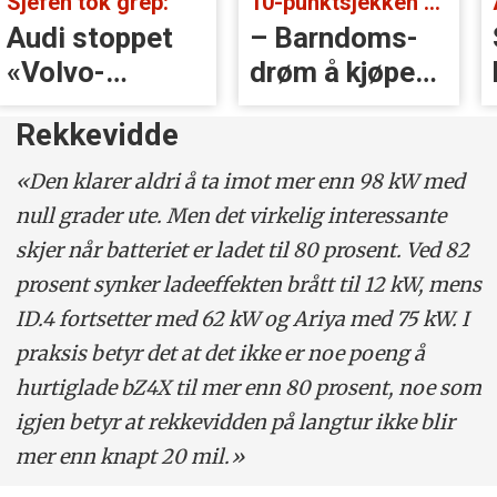
Sjefen tok grep:
10-punktsjekken med Christian Paasche:
Audi stoppet
– Barndoms­
«Volvo-
drøm å kjøpe
håndtak» rett
BMW
Rekkevidde
før lansering
«Den klarer aldri å ta imot mer enn 98 kW med
null grader ute. Men det virkelig interessante
skjer når batteriet er ladet til 80 prosent. Ved 82
prosent synker ladeeffekten brått til 12 kW, mens
ID.4 fortsetter med 62 kW og Ariya med 75 kW. I
praksis betyr det at det ikke er noe poeng å
hurtiglade bZ4X til mer enn 80 prosent, noe som
igjen betyr at rekkevidden på langtur ikke blir
mer enn knapt 20 mil.»