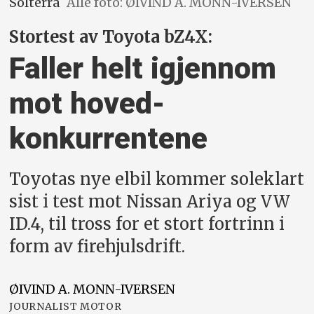
Solterra
Alle foto: ØIVIND A. MONN-IVERSEN
Stortest av Toyota bZ4X:
Faller helt igjennom
mot hoved­
konkurrentene
Toyotas nye elbil kommer soleklart
sist i test mot Nissan Ariya og VW
ID.4, til tross for et stort fortrinn i
form av firehjulsdrift.
ØIVIND A.
MONN-IVERSEN
JOURNALIST MOTOR