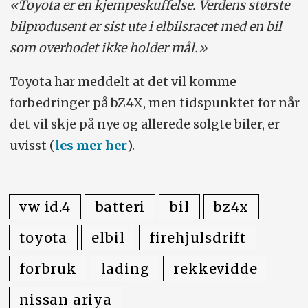
«Toyota er en kjempeskuffelse. Verdens største
bilprodusent er sist ute i elbilsracet med en bil
som overhodet ikke holder mål.»
Toyota har meddelt at det vil komme
forbedringer på bZ4X, men tidspunktet for når
det vil skje på nye og allerede solgte biler, er
uvisst (
les mer her
).
vw id.4
batteri
bil
bz4x
toyota
elbil
firehjulsdrift
forbruk
lading
rekkevidde
nissan ariya