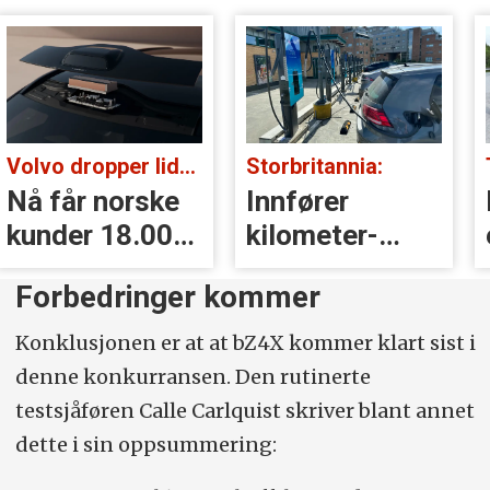
Volvo dropper lidar for godt:
Storbritannia:
Nå får norske
Innfører
kunder 18.000
kilometer­
kr i erstatning
avgift for
Forbedringer kommer
elbiler
Konklusjonen er at at bZ4X kommer klart sist i
denne konkurransen. Den rutinerte
testsjåføren Calle Carlquist skriver blant annet
dette i sin oppsummering: