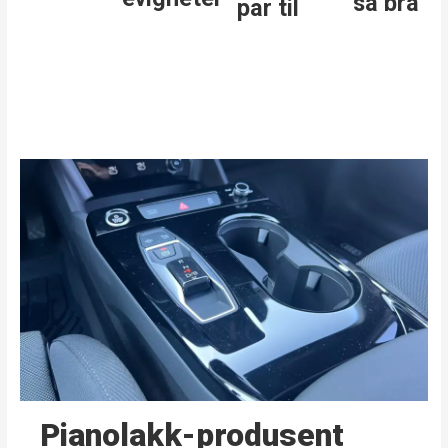
så bra
par til
Pianolakk-produsent