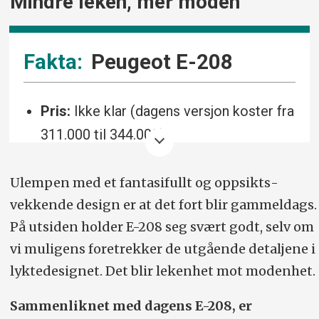
Mindre leken, mer moden
Peugeot E-208
Pris:
Ikke klar (dagens versjon koster fra
311.000 til 344.000).
Drivlinje:
51 kWt (netto) batteri, 156
Ulempen med et fantasifullt og oppsikts­
hk/260 Nm, forhjulstrekk.
vekkende design er at det fort blir gammeldags.
Rekkevidde (WLTP):
410 km.
På utsiden holder E-208 seg svært godt, selv om
vi muligens foretrekker de utgående detaljene i
Ladefart (kW):
100. 20-80 prosent på 25
lyktedesignet. Det blir lekenhet mot modenhet.
min.
Lengde/bredde/høyde (cm):
Sammenliknet med dagens E-208, er