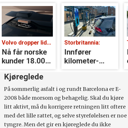
Storbritannia:
Tatt i kontroll:
Innfører
Kjørte med
kilometer­
eksosanlegget
avgift for
på taket (!)
Kjøreglede
elbiler
På sommerlig asfalt i og rundt Barcelona er E-
2008 både morsom og behagelig. Skal du kjøre
litt aktivt, må du korrigere retningen litt oftere
med det lille rattet, og selve styrefølelsen er noe
tyngre. Men det gir en kjøreglede du ikke