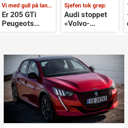
Sjefen tok grep:
10-punktsjekken med Christian Paasche:
Audi stoppet
– Barndoms­
«Volvo-
drøm å kjøpe
håndtak» rett
BMW
før lansering