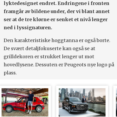
406/175/143
lyktedesignet endret. Endringene i fronten
framgår av bildene under, der vi blant annet
Bagasjevolum (liter):
309
ser at de tre klørne er senket et nivå lenger
Vekt/hengervekt/taklast (kg):
ned i lyssignaturen.
1455/-/70
Den karakteristiske hoggtanna er også borte.
0-100 km/t:
8,2 sek.
De svært detaljfokuserte kan også se at
Konkurrenter:
Jeep Avenger, Fiat 600e,
grilldekoren er strukket lenger ut mot
hovedlysene. Dessuten er Peugeots nye logo på
DS 3 E-Tense
plass.