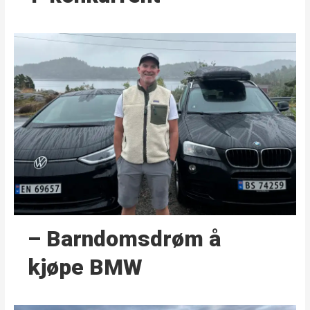
– Barndoms­drøm å
kjøpe BMW