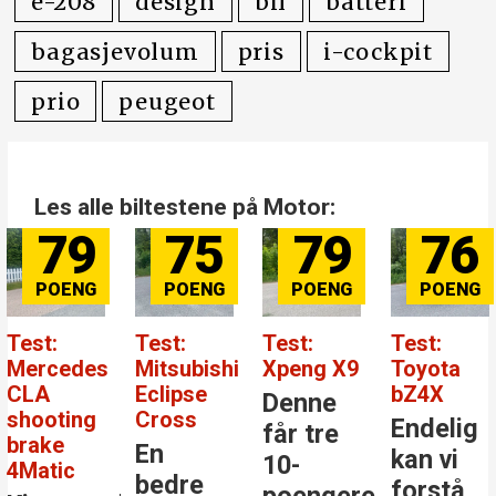
e-208
design
bil
batteri
bagasjevolum
pris
i-cockpit
prio
peugeot
Les alle biltestene på Motor:
75
79
76
84
Test:
Test:
Test:
Test:
Mitsubishi
Xpeng X9
Toyota
Mercedes
Eclipse
bZ4X
Benz GLC
Denne
Cross
Endelig
Den
får tre
En
kan vi
største
10-
bedre
forstå
stjernen
poengere