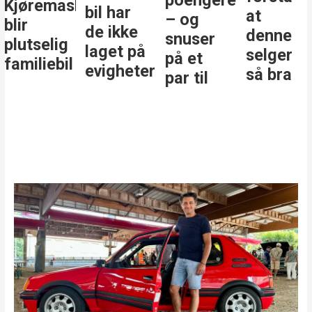
kinen
bil har
at
i
– og
de ikke
denne
klassen
snuser
laget på
selger
på et
evigheter
så bra
par til