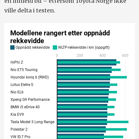
en innleid bil – ettersom Toyota Norge ikke
ville delta i testen.