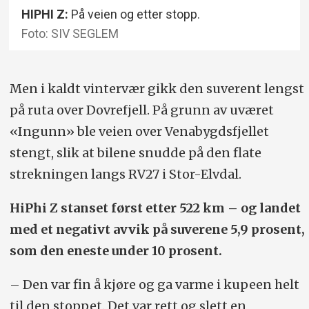
HIPHI Z:
På veien og etter stopp.
Foto: SIV SEGLEM
Men i kaldt vintervær gikk den suverent lengst
på ruta over Dovrefjell. På grunn av uværet
«Ingunn» ble veien over Venabygdsfjellet
stengt, slik at bilene snudde på den flate
strekningen langs RV27 i Stor-Elvdal.
HiPhi Z stanset først etter 522 km – og landet
med et negativt avvik på suverene 5,9 prosent,
som den eneste under 10 prosent.
– Den var fin å kjøre og ga varme i kupeen helt
til den stoppet. Det var rett og slett en