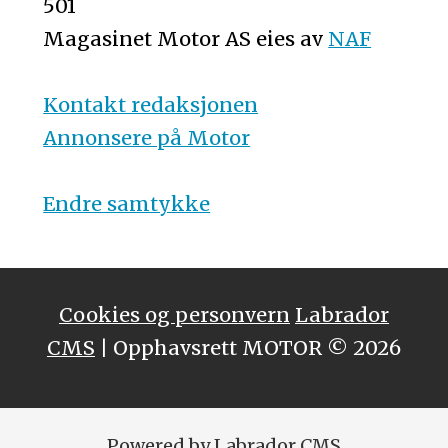
501
Magasinet Motor AS eies av
NAF
Kontakt redaksjonen
Annonsere på Motor
Endre samtykke
Cookies og personvern
Labrador
CMS
| Opphavsrett MOTOR © 2026
Powered by Labrador CMS