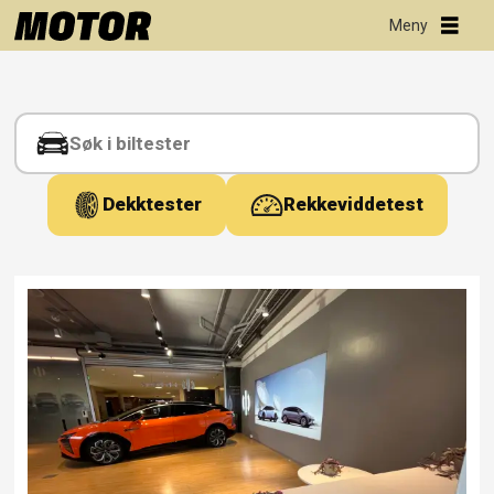
Tag:
rekkevidde2024vinter
Dekktester
Rekkeviddetest