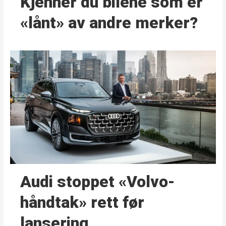
Kjenner du bilene som er
«lånt» av andre merker?
Audi stoppet «Volvo-
håndtak» rett før
lansering