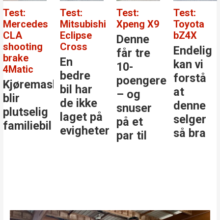
Test:
Test:
Test:
Test:
Mercedes
Mitsubishi
Xpeng X9
Toyota
CLA
Eclipse
bZ4X
Denne
shooting
Cross
Endelig
får tre
brake
En
kan vi
10-
4Matic
bedre
forstå
poengere
Kjøremaskinen
bil har
at
– og
blir
de ikke
denne
snuser
plutselig
laget på
selger
på et
familiebil
evigheter
så bra
par til