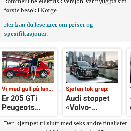
kommer i helelektrisk versjon, var nylig på sitt
første besøk i Norge.
H
er kan du lese mer om priser og
spesifikasjoner.
Vi med gull på landsbygda:
Sjefen tok grep:
Er 205 GTi
Audi stoppet
Peugeots
«Volvo-
beste
håndtak» rett
Den kjempet til slutt med seks andre finalister
øyeblikk?
før lansering