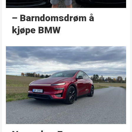
– Barndoms­drøm å
kjøpe BMW