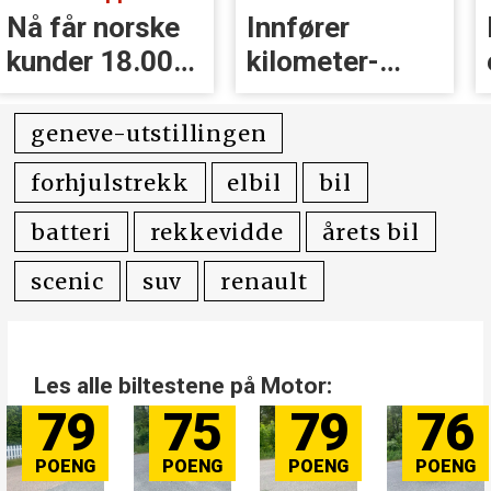
Nå får norske
Innfører
kunder 18.000
kilometer­
kr i erstatning
avgift for
elbiler
geneve-utstillingen
forhjulstrekk
elbil
bil
batteri
rekkevidde
årets bil
scenic
suv
renault
Les alle biltestene på Motor:
79
75
79
76