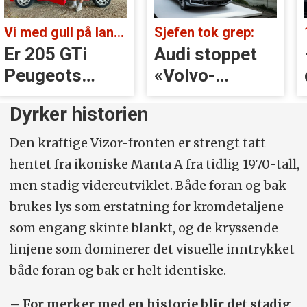
Vi med gull på landsbygda:
Sjefen tok grep:
Er 205 GTi
Audi stoppet
Peugeots
«Volvo-
beste
håndtak» rett
Dyrker historien
øyeblikk?
før lansering
Den kraftige Vizor-fronten er strengt tatt
hentet fra ikoniske Manta A fra tidlig 1970-tall,
men stadig videreutviklet. Både foran og bak
brukes lys som erstatning for kromdetaljene
som engang skinte blankt, og de kryssende
linjene som dominerer det visuelle inntrykket
både foran og bak er helt identiske.
– For merker med en historie blir det stadig