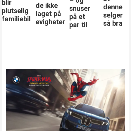
– og
blir
de ikke
denne
snuser
plutselig
laget på
selger
på et
familiebil
evigheter
så bra
par til