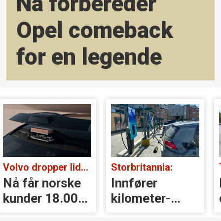
Nå forbereder
Opel comeback
for en legende
Volvo dropper lidar for godt:
Storbritannia:
Nå får norske
Innfører
kunder 18.000
kilometer­
kr i erstatning
avgift for