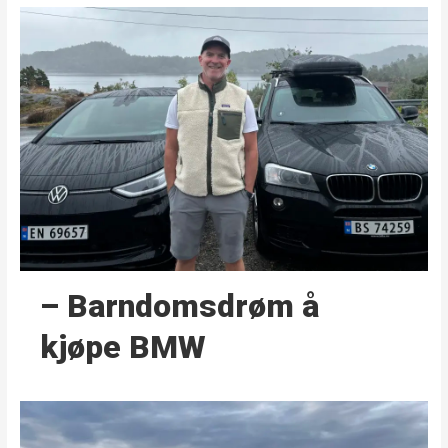
– Barndoms­drøm å
kjøpe BMW