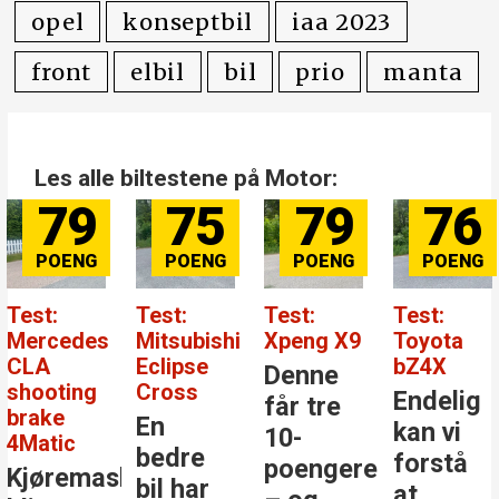
elbiler
opel
konseptbil
iaa 2023
front
elbil
bil
prio
manta
Les alle biltestene på Motor:
79
75
79
76
Test:
Test:
Test:
Test:
Mercedes
Mitsubishi
Xpeng X9
Toyota
CLA
Eclipse
bZ4X
Denne
shooting
Cross
Endelig
får tre
brake
En
kan vi
10-
4Matic
bedre
forstå
poengere
Kjøremaskinen
bil har
at