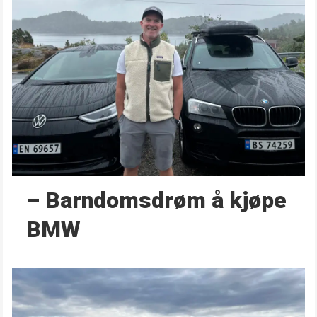
– Barndoms­drøm å kjøpe
BMW