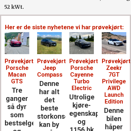
52 kWt.
Her er de siste nyhetene vi har prøvekjørt:
Prøvekjørt:
Prøvekjørt:
Prøvekjørt:
Prøvekjørt
Porsche
Jeep
Porsche
Zeekr
Macan
Compass
Cayenne
7GT
GTS
Turbo
Privilege
Denne
Electric
AWD
Tre
har alt
Launch
Utrolige
ganger
det
Edition
kjøre­
så dyr
beste
Denne
egenskaper
som
storkonsernet
bilen
og
bestselgerne
kan by
håper
1156 hk