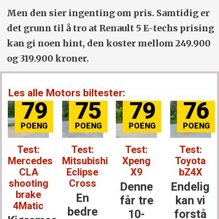
Men den sier ingenting om pris. Samtidig er
det grunn til å tro at Renault 5 E-techs prising
kan gi noen hint, den koster mellom 249.900
og 319.900 kroner.
Les alle Motors biltester:
79
75
79
76
Test:
Test:
Test:
Test:
Mercedes
Mitsubishi
Xpeng
Toyota
CLA
Eclipse
X9
bZ4X
shooting
Cross
Denne
Endelig
brake
En
får tre
kan vi
4Matic
bedre
10-
forstå