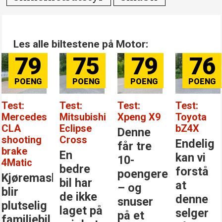
Les alle biltestene på Motor:
79
75
79
76
Test:
Test:
Test:
Test:
Mercedes
Mitsubishi
Xpeng X9
Toyota
CLA
Eclipse
bZ4X
Denne
shooting
Cross
Endelig
får tre
brake
En
kan vi
10-
4Matic
bedre
forstå
poengere
Kjøremaskinen
bil har
at
– og
blir
de ikke
denne
snuser
plutselig
laget på
selger
på et
familiebil