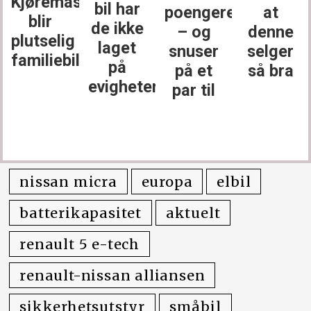
Kjøremaskinen
bil har
poengere
at
blir
de ikke
– og
denne
plutselig
laget
snuser
selger
familiebil
på
på et
så bra
evigheter
par til
nissan micra
europa
elbil
batterikapasitet
aktuelt
renault 5 e-tech
renault-nissan alliansen
sikkerhetsutstyr
småbil