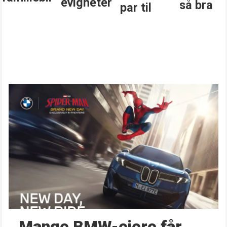
evigheter
så bra
par til
Mange BMW-eiere får