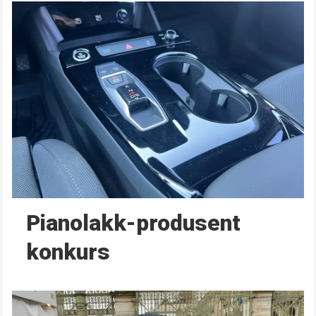
Pianolakk-produsent
konkurs