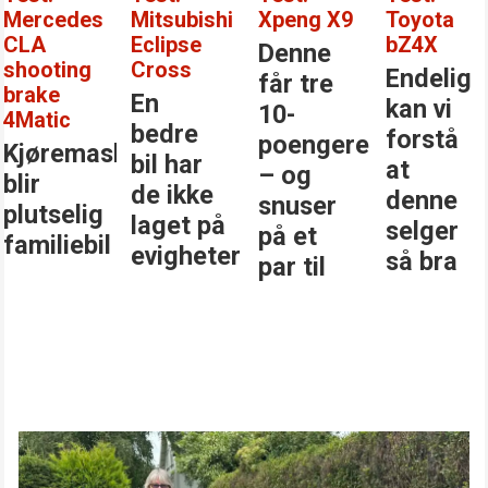
Mercedes
Mitsubishi
Xpeng X9
Toyota
CLA
Eclipse
bZ4X
Denne
shooting
Cross
Endelig
får tre
brake
En
kan vi
10-
4Matic
bedre
forstå
poengere
Kjøremaskinen
bil har
at
– og
blir
de ikke
denne
snuser
plutselig
laget på
selger
på et
familiebil
evigheter
så bra
par til