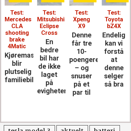
Test:
Test:
Test:
Test:
Mercedes
Mitsubishi
Xpeng
Toyota
CLA
Eclipse
X9
bZ4X
shooting
Cross
Denne
Endelig
brake
En
får tre
kan vi
4Matic
bedre
10-
forstå
Kjøremaskinen
bil har
poengere
at
blir
de ikke
– og
denne
plutselig
laget
snuser
selger
familiebil
på
på et
så bra
evigheter
par til
tesla model 3
aktuelt
batteri