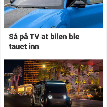
Så på TV at bilen ble
tauet inn