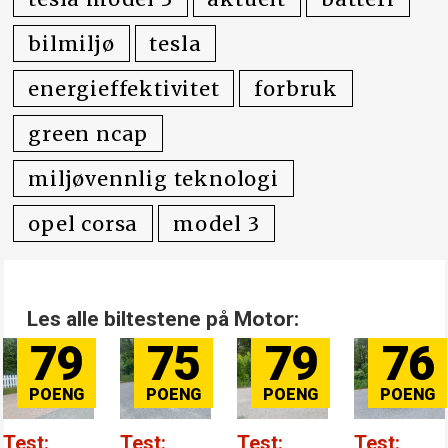
bilmiljø
tesla
energieffektivitet
forbruk
green ncap
miljøvennlig teknologi
opel corsa
model 3
Les alle biltestene på Motor:
79
75
79
76
Test:
Test:
Test:
Test: