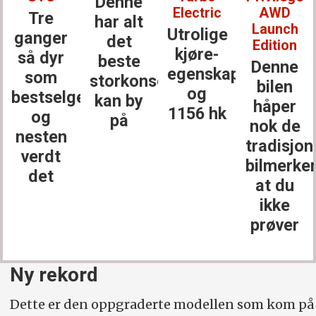
Denne
Electric
AWD
Tre
har alt
Launch
Utrolige
ganger
det
Edition
kjøre­
så dyr
beste
Denne
egenskaper
som
storkonsernet
bilen
og
bestselgerne
kan by
håper
1156 hk
og
på
nok de
nesten
tradisjon
verdt
bilmerke
det
at du
ikke
prøver
Ny rekord
Dette er den oppgraderte modellen som kom på