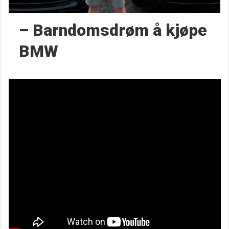
– Barndoms­drøm å kjøpe
BMW