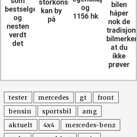
storkonsernet
vil
bilen
og
erne
kan by
kanskje
håper
1156 hk
på
ikke ha
nok de
noe
tradisjonelle
annet
bilmerkene
at du
ikke
prøver
tester
mercedes
gt
front
bensin
sportsbil
amg
aktuelt
4x4
mercedes-benz