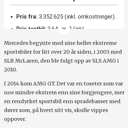
Pris fra:
3.352.625 (inkl. omkostninger).
Pris testbil:
3.642.552 (inkl.
omkostninger).
Mercedes begynte med sine heller ekstreme
Motor/drivlinje:
4,0 liters bi-turbo V8,
sportsbiler for litt over 20 år siden, i 2003 med
bensin, 585hk/800Nm, 9-trinns automat,
SLR McLaren, den ble fulgt opp av SLS AMG i
firehjulsdrift.
2010.
Forbruk (WLTP):
14,1/100 km.
I 2014 kom AMG GT. Det var en toseter som var
noe mindre ekstrem enn sine forgjengere, mer
Lengde/bredde (med speil)/høyde:
en rendyrket sportsbil enn spradebasser med
473/210/135 cm.
dører som, på hvert sitt vis, skulle vippes
Vekt/nyttelast:
1895/190 kg.
oppover.
0-100/toppfart:
3,2 sek/315 km/t.