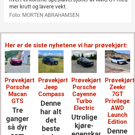
mer krutt og lavere vekt.
Foto: MORTEN ABRAHAMSEN
Her er de siste nyhetene vi har prøvekjørt:
t:
Prøvekjørt:
Prøvekjørt:
Prøvekjørt:
Prøvekjørt
Jeep
Porsche
Zeekr
Lexus
Compass
Cayenne
7GT
RZ 550e
Turbo
Privilege
Denne
En uke
Electric
AWD
har alt
med
Launch
Utrolige
det
dette,
Edition
kjøre­
beste
og du
Denne
egenskaper