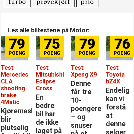
turbo
prøvekjørt
prio
Les alle biltestene på Motor:
75
79
76
84
Test:
Test:
Test:
Test:
Mitsubishi
Xpeng X9
Toyota
Mercedes
Eclipse
bZ4X
Benz GLC
Denne
Cross
Endelig
Den
får tre
En
kan vi
største
10-
bedre
forstå
stjernen
poengere
inen
bil har
at
i
– og
de ikke
denne
klassen
snuser
laget på
selger
på et