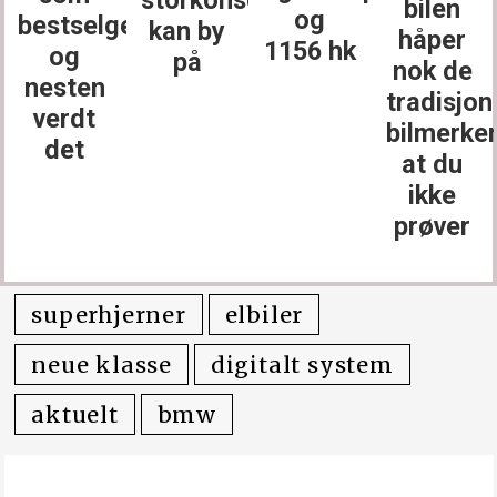
bilen
og
bestselgerne
kan by
håper
1156 hk
og
på
nok de
nesten
tradisjon
verdt
bilmerke
det
at du
ikke
prøver
superhjerner
elbiler
neue klasse
digitalt system
aktuelt
bmw