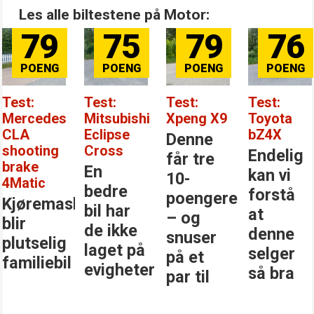
Les alle biltestene på Motor:
79
75
79
76
Test:
Test:
Test:
Test:
Mercedes
Mitsubishi
Xpeng X9
Toyota
CLA
Eclipse
bZ4X
Denne
shooting
Cross
Endelig
får tre
brake
En
kan vi
10-
4Matic
bedre
forstå
poengere
Kjøremaskinen
bil har
at
– og
blir
de ikke
denne
snuser
plutselig
laget på
selger
på et
familiebil
evigheter
så bra
par til