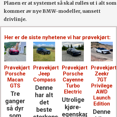
Planen er at systemet så skal rulles ut i alt som
kommer av nye BMW-modeller, uansett
drivlinje.
Her er de siste nyhetene vi har prøvekjørt:
Prøvekjørt:
Prøvekjørt:
Prøvekjørt:
Prøvekjørt
Porsche
Jeep
Porsche
Zeekr
Macan
Compass
Cayenne
7GT
GTS
Turbo
Privilege
Denne
Electric
AWD
Tre
har alt
Launch
Utrolige
ganger
det
Edition
kjøre­
så dyr
beste
Denne
egenskaper
som
storkonsernet