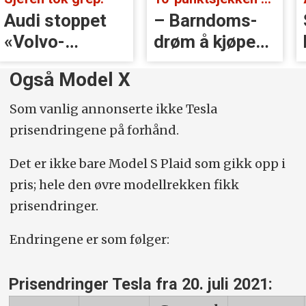
Audi stoppet
– Barndoms­
«Volvo-
drøm å kjøpe
håndtak» rett
BMW
Også Model X
før lansering
Som vanlig annonserte ikke Tesla
prisendringene på forhånd.
Det er ikke bare Model S Plaid som gikk opp i
pris; hele den øvre modellrekken fikk
prisendringer.
Endringene er som følger:
Prisendringer Tesla fra 20. juli 2021: