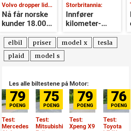
Volvo dropper lidar for godt:
Storbritannia:
Nå får norske
Innfører
kunder 18.000
kilometer­
kr i erstatning
avgift for
elbiler
elbil
priser
model x
tesla
plaid
model s
Les alle biltestene på Motor:
79
75
79
76
Test:
Test:
Test:
Test:
Mercedes
Mitsubishi
Xpeng X9
Toyota