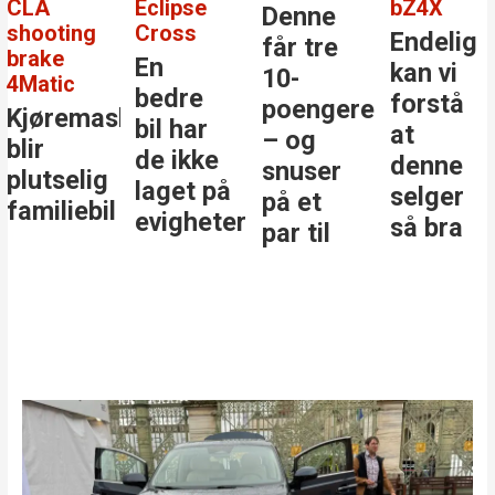
CLA
Eclipse
bZ4X
Denne
shooting
Cross
Endelig
får tre
brake
En
kan vi
10-
4Matic
bedre
forstå
poengere
Kjøremaskinen
bil har
at
– og
blir
de ikke
denne
snuser
plutselig
laget på
selger
på et
familiebil
evigheter
så bra
par til