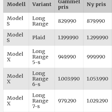
Gammel
Modell
Variant
Ny pris
pris
Model
Long
829.990
879.990
S
Range
Model
Plaid
1.199.990
1.299.990
S
Long
Model
Range
949.990
999.990
X
5-s
Long
Model
Range
1.003.990
1.053.990
X
6-s
Long
Model
Range
979.290
1.029.290
X
7-s