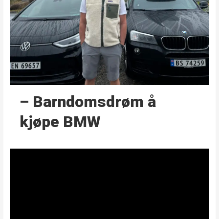
– Barndoms­drøm å
kjøpe BMW