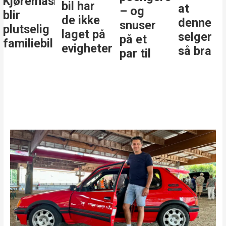
Kjøremaskinen
bil har
at
– og
blir
de ikke
denne
snuser
plutselig
laget på
selger
på et
familiebil
evigheter
så bra
par til