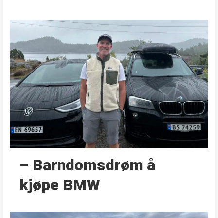
– Barndoms­drøm å
kjøpe BMW