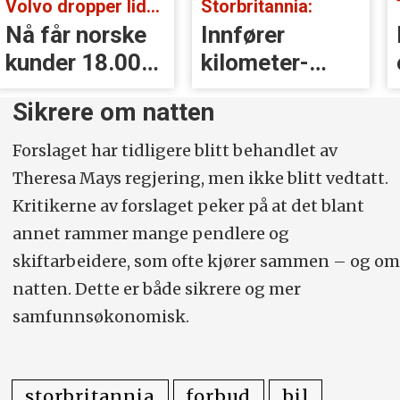
Volvo dropper lidar for godt:
Storbritannia:
Nå får norske
Innfører
kunder 18.000
kilometer­
kr i erstatning
avgift for
Sikrere om natten
elbiler
Forslaget har tidligere blitt behandlet av
Theresa Mays regjering, men ikke blitt vedtatt.
Kritikerne av forslaget peker på at det blant
annet rammer mange pendlere og
skiftarbeidere, som ofte kjører sammen – og om
natten. Dette er både sikrere og mer
samfunnsøkonomisk.
storbritannia
forbud
bil