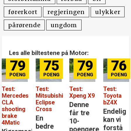
førerkort
regjeringen
ulykker
pårørende
ungdom
Les alle biltestene på Motor:
79
75
79
76
Test:
Test:
Test:
Test:
Mercedes
Mitsubishi
Xpeng X9
Toyota
CLA
Eclipse
bZ4X
Denne
shooting
Cross
Endelig
får tre
brake
En
kan vi
10-
4Matic
bedre
forstå
poengere