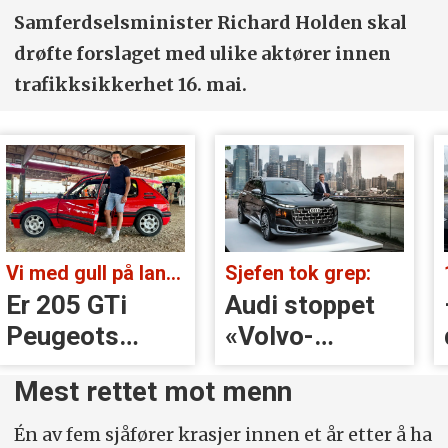
Samferdselsminister Richard Holden skal
drøfte forslaget med ulike aktører innen
trafikksikkerhet 16. mai.
Vi med gull på landsbygda:
Sjefen tok grep:
Er 205 GTi
Audi stoppet
Peugeots
«Volvo-
beste
håndtak» rett
Mest rettet mot menn
øyeblikk?
før lansering
Én av fem sjåfører krasjer innen et år etter å ha