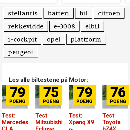
kr i erstatning
avgift for
elbiler
stellantis
batteri
bil
citroen
rekkevidde
e-3008
elbil
i-cockpit
opel
plattform
peugeot
Les alle biltestene på Motor:
79
75
79
76
Test:
Test:
Test:
Test:
Mercedes
Mitsubishi
Xpeng X9
Toyota
CLA
Eclipse
bZ4X