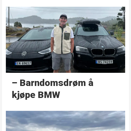
– Barndoms­drøm å
kjøpe BMW