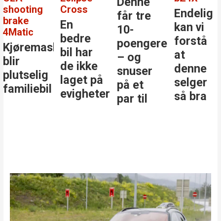
Denne
shooting
Cross
Endelig
får tre
brake
En
kan vi
10-
4Matic
bedre
forstå
poengere
Kjøremaskinen
bil har
at
– og
blir
de ikke
denne
snuser
plutselig
laget på
selger
på et
familiebil
evigheter
så bra
par til