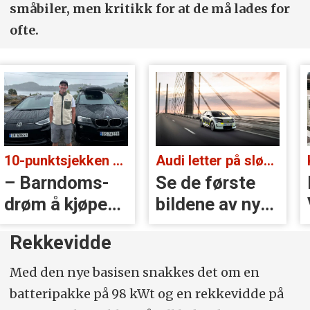
småbiler, men kritikk for at de må lades for
ofte.
10-punktsjekken med Christian Paasche:
Audi letter på sløret:
– Barndoms­
Se de første
drøm å kjøpe
bildene av nye
BMW
A2 e-tron
Rekkevidde
Med den nye basisen snakkes det om en
batteripakke på 98 kWt og en rekkevidde på