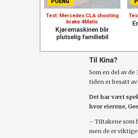
Test: Mercedes CLA shooting
Tes
brake 4Matic
En
Kjøremaskinen blir
plutselig familiebil
Til Kina?
Som en del av de 
tiden er besatt av
Det har vært spe
hvor eierene, Geel
– Tiltakene som b
men de er viktige