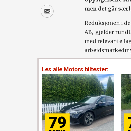
men det går særl
Reduksjonen i de
AB, gjelder rundt
med relevante fa
arbeidsmarkedmy
Les alle Motors biltester:
79