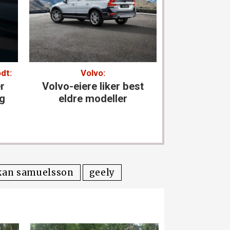
dt:
Volvo:
Andre 
r
Volvo-eiere liker best
Elbilen
ng
eldre modeller
nedgangen
kan samuelsson
geely