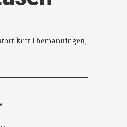
 stort kutt i bemanningen,
e
en,