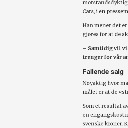
motstandsdyktig V
Cars, i en presse
Han mener det er 
gjøres for at de 
– Samtidig vil vi
trenger for vår 
Fallende salg
Nøyaktig hvor man
målet er at de «s
Som et resultat a
en engangskostnad
svenske kroner. K