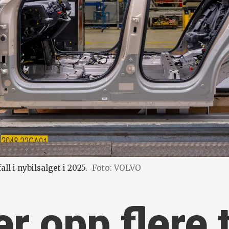
ll i nybilsalget i 2025.
Foto: VOLVO
er opp flere