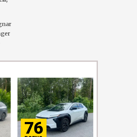
gnar
nger
e
76
84