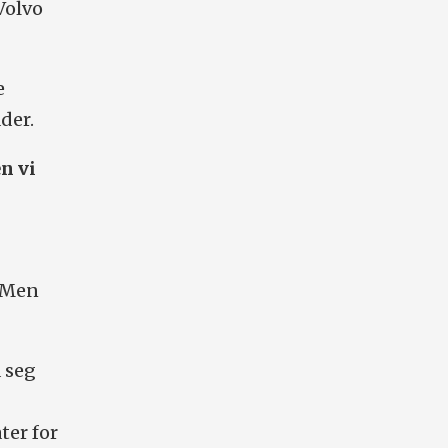
Volvo
e
der.
n vi
. Men
 seg
ter for