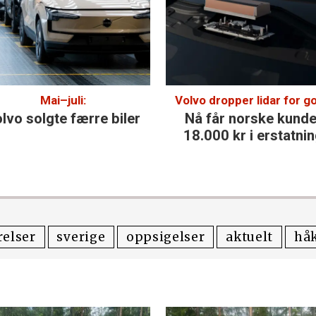
Mai–juli:
Volvo dropper lidar for go
lvo solgte færre biler
Nå får norske kunde
18.000 kr i erstatni
elser
sverige
oppsigelser
aktuelt
hå