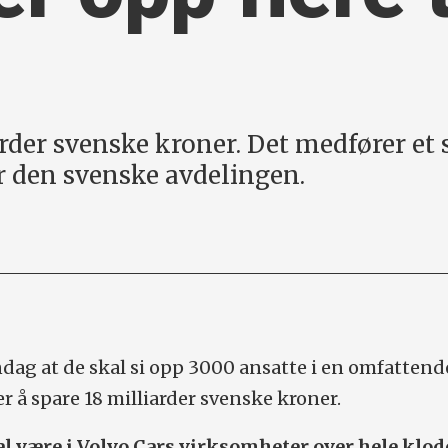
arder svenske kroner. Det medfører et
r den svenske avdelingen.
ag at de skal si opp 3000 ansatte i en omfattend
r å spare 18 milliarder svenske kroner.
l være i Volvo Cars virksomheter over hele klod