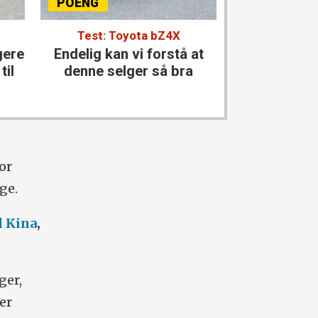
Test: Toyota bZ4X
Test: Merce
gere
Endelig kan vi forstå at
Den størst
til
denne selger så bra
kla
or
ge.
il Kina
,
ger,
er