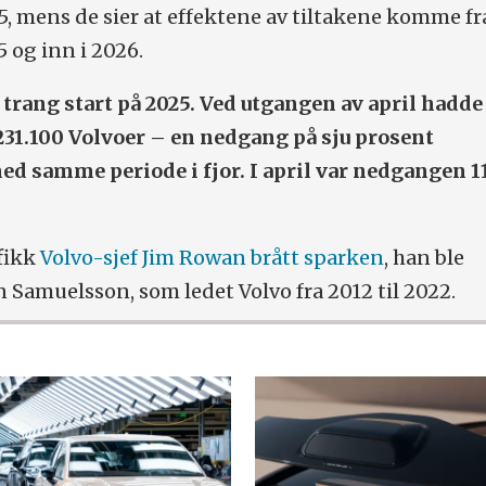
5, mens de sier at effektene av tiltakene komme fr
5 og inn i 2026.
 trang start på 2025. Ved utgangen av april hadde
231.100 Volvoer – en nedgang på sju prosent
 samme periode i fjor. I april var nedgangen 1
 fikk
Volvo-sjef Jim Rowan brått sparken
, han ble
n Samuelsson, som ledet Volvo fra 2012 til 2022.