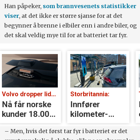
Han påpeker,
som brannvesenets statistikker
viser
, at det ikke er større sjanse for at det
begynner å brenne i elbiler enn i andre biler, og
det skal veldig mye til for at batteriet tar fyr.
Volvo dropper lidar for godt:
Storbritannia:
Nå får norske
Innfører
kunder 18.000
kilometer­
kr i erstatning
avgift for
– Men, hvis det først tar fyr i batteriet er det
elbiler