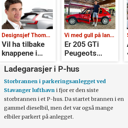
Designsjef Thomas Ingenlath:
Vi med gull på landsbygda:
Vil ha tilbake
Er 205 GTi
knappene i
Peugeots
Volvoer
beste
Ladegarasjer i P-hus
øyeblikk?
Storbrannen i parkeringsanlegget ved
Stavanger lufthavn
i fjor er den siste
storbrannen i et P-hus. Da startet brannen i en
gammel dieselbil, men det var også mange
elbiler parkert på anlegget.