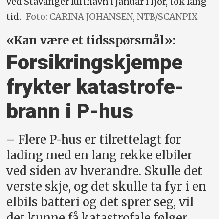
ved Stavanger lufthavn i januar i fjor, tok lang
tid.
Foto: CARINA JOHANSEN, NTB/SCANPIX
«Kan være et tidsspørsmål»:
Forsikringskjempe
frykter katastrofe­
brann i P-hus
– Flere P-hus er tilrettelagt for
lading med en lang rekke elbiler
ved siden av hverandre. Skulle det
verste skje, og det skulle ta fyr i en
elbils batteri og det sprer seg, vil
det kunne få katastrofale følger.