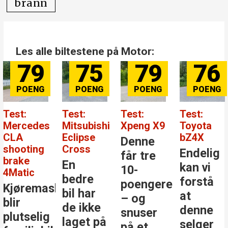
brann
Les alle biltestene på Motor:
79
75
79
76
Test:
Test:
Test:
Test:
Mercedes
Mitsubishi
Xpeng X9
Toyota
CLA
Eclipse
bZ4X
Denne
shooting
Cross
Endelig
får tre
brake
En
kan vi
10-
4Matic
bedre
forstå
poengere
Kjøremaskinen
bil har
at
– og
blir
de ikke
denne
snuser
plutselig
laget på
selger
på et