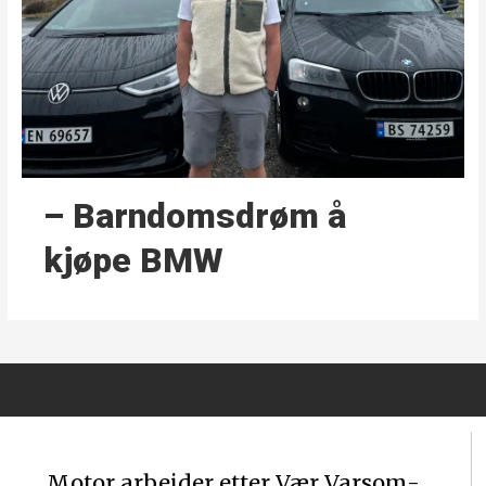
– Barndoms­drøm å
kjøpe BMW
Motor arbeider etter Vær Varsom-