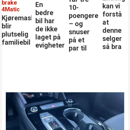
brake
En
kan vi
10-
4Matic
bedre
forstå
poengere
Kjøremaskinen
bil har
at
– og
blir
de ikke
denne
snuser
plutselig
laget på
selger
på et
familiebil
evigheter
så bra
par til