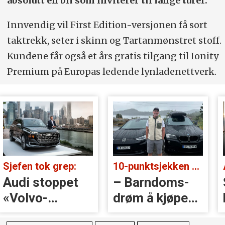
absolutt en bil som inviterer til lange turer.
Innvendig vil First Edition-versjonen få sort
taktrekk, seter i skinn og Tartanmønstret stoff.
Kundene får også et års gratis tilgang til Ionity
Premium på Europas ledende lynladenettverk.
Sjefen tok grep:
10-punktsjekken med Christian Paasche:
Audi stoppet
– Barndoms­
«Volvo-
drøm å kjøpe
håndtak» rett
BMW