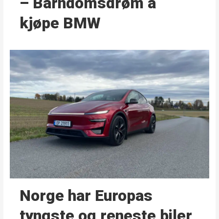
– Barndoms­drøm å
kjøpe BMW
Norge har Europas
tyngste og reneste biler