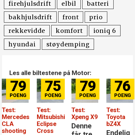
før lansering
firehjulsdrift
elbil
batteri
bakhjulsdrift
front
prio
rekkevidde
komfort
ioniq 6
hyundai
støydemping
Les alle biltestene på Motor:
79
75
79
76
Test:
Test:
Test:
Test:
Mercedes
Mitsubishi
Xpeng X9
Toyota
CLA
Eclipse
bZ4X
Denne
shooting
Cross
Endelig
får tre