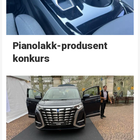
Pianolakk-produsent
konkurs