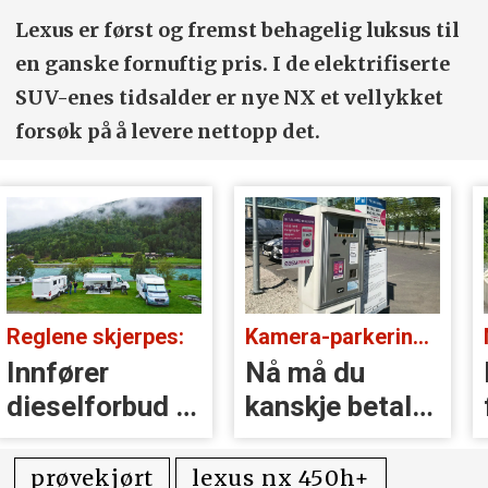
Lexus er først og fremst behagelig luksus til
en ganske fornuftig pris. I de elektrifiserte
SUV-enes tidsalder er nye NX et vellykket
forsøk på å levere nettopp det.
 skjerpes:
Kamera-parkering i fare:
Motor av
rer
Nå må du
Merke
­forbud i
kanskje betale
forhan
slik igjen
trikse
bilann
prøvekjørt
lexus nx 450h+