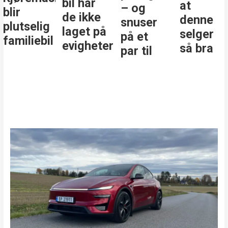
bil har
at
i
– og
de ikke
denne
klass
snuser
ig
laget på
selger
på et
il
evigheter
så bra
par til