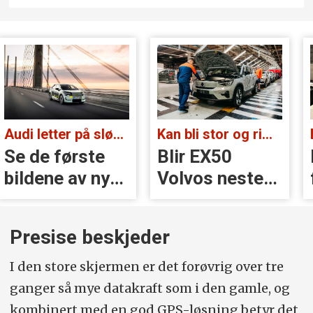
Audi letter på sløret:
Kan bli stor og rimelig:
Batterit
 første
Blir EX50
Mener
ne av nye
Volvos neste
forsik
tron
storsatsing?
nærme
verdil
Presise beskjeder
I den store skjermen er det forøvrig over tre
ganger så mye datakraft som i den gamle, og
kombinert med en god GPS-løsning betyr det