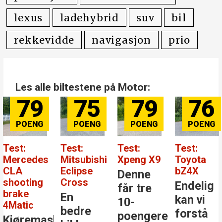
lexus
ladehybrid
suv
bil
rekkevidde
navigasjon
prio
Les alle biltestene på Motor:
75
79
76
8
Test:
Test:
Test:
Test:
es
Mitsubishi
Xpeng X9
Toyota
Merce
Eclipse
bZ4X
Benz 
Denne
g
Cross
Endelig
Den
får tre
En
kan vi
størs
10-
bedre
forstå
stjer
poengere
askinen