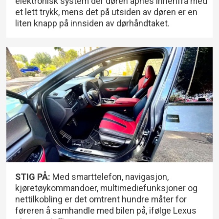
elektronisk system der døren åpnes innenfra med
et lett trykk, mens det på utsiden av døren er en
liten knapp på innsiden av dørhåndtaket.
STIG PÅ:
Med smarttelefon, navigasjon,
kjøretøykommandoer, multimediefunksjoner og
nettilkobling er det omtrent hundre måter for
føreren å samhandle med bilen på, ifølge Lexus