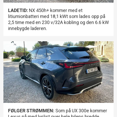
LADETID:
NX 450h+ kommer med et
litiumionbatteri med 18,1 kWt som lades opp på
2,5 time med en 230 v/32A kobling og den 6.6 kW
innebygde laderen.
FØLGER STRØMMEN:
Som på UX 300e kommer
Lexus nå med lyslist over hele bilens bredde,