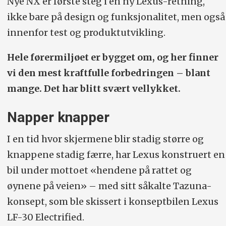
Nye NX er første steg i en ny Lexus-retning,
ikke bare på design og funksjonalitet, men også
innenfor test og produktutvikling.
Hele førermiljøet er bygget om, og her finner
vi den mest kraftfulle forbedringen – blant
mange. Det har blitt svært vellykket.
Napper knapper
I en tid hvor skjermene blir stadig større og
knappene stadig færre, har Lexus konstruert en
bil under mottoet «hendene på rattet og
øynene på veien» – med sitt såkalte Tazuna-
konsept, som ble skissert i konseptbilen Lexus
LF-30 Electrified.