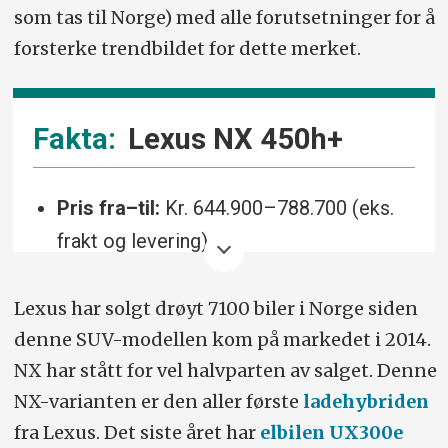
som tas til Norge) med alle forutsetninger for å
forsterke trendbildet for dette merket.
Lexus NX 450h+
Pris fra–til:
Kr. 644.900–788.700 (eks.
frakt og levering).
Drivlinje:
Ladehybrid (bensin),
Lexus har solgt drøyt 7100 biler i Norge siden
firehjulsdrift. 2,5 l bensin (178 hk), to
denne SUV-modellen kom på markedet i 2014.
elektriske motorer 182 hk (foran) og 54
NX har stått for vel halvparten av salget. Denne
hk (bak), samlet effekt 306 hk. 0–100
NX-varianten er den aller første
ladehybriden
km/t: 6,3 sek.
fra Lexus. Det siste året har
elbilen UX300e