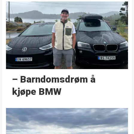
– Barndoms­drøm å
kjøpe BMW