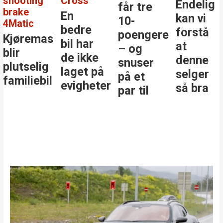
Endelig
Den
får tre
er det
kan vi
største
10-
årets
forstå
stjernen
poengere
beste
at
i
– og
bilkjøp
denne
klassen
snuser
selger
på et
er
så bra
par til