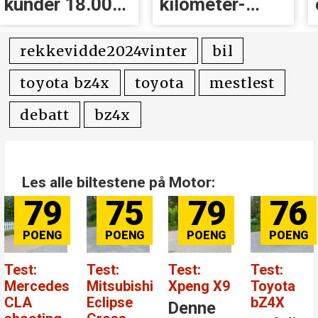
kilometer­
eksosanlegget
avgift for
på taket (!)
elbiler
rekkevidde2024vinter
bil
toyota bz4x
toyota
mestlest
debatt
bz4x
Les alle biltestene på Motor:
79
76
84
8
Test:
Test:
Test:
Test: B
i
Xpeng X9
Toyota
Mercedes-
Atto EV
bZ4X
Benz GLC
Denne
Kanskj