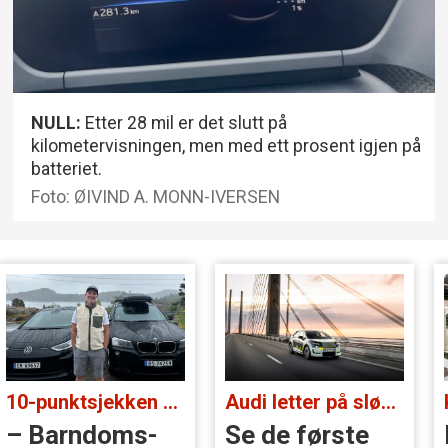
NULL:
Etter 28 mil er det slutt på
kilometervisningen, men med ett prosent igjen på
batteriet.
Foto: ØIVIND A. MONN-IVERSEN
Audi letter på sløret:
Kan bli stor og rimelig:
Se de første
Blir EX50