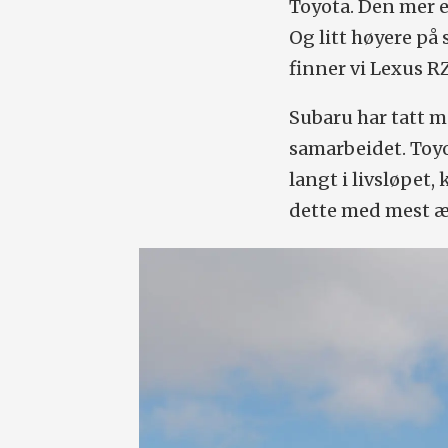
Toyota. Den mer e
Og litt høyere p
finner vi Lexus R
Subaru har tatt m
samarbeidet. Toyo
langt i livsløpet,
dette med mest ær