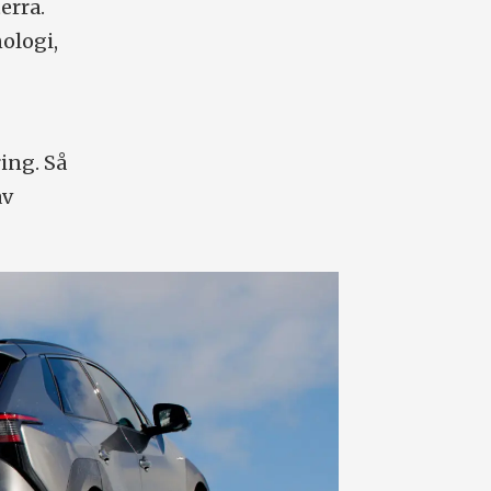
erra.
ologi,
ing. Så
av