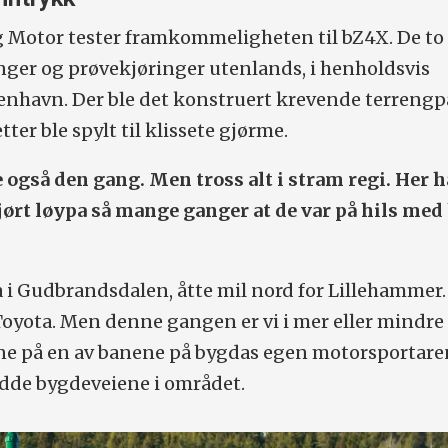
g Motor tester framkommeligheten til bZ4X. De to 
nger og prøvekjøringer utenlands, i henholdsvis
nhavn. Der ble det konstruert krevende terrengpa
ter ble spylt til klissete gjørme.
 også den gang. Men tross alt i stram regi. Her 
ørt løypa så mange ganger at de var på hils med
ra i Gudbrandsdalen, åtte mil nord for Lillehammer.
 Toyota. Men denne gangen er vi i mer eller mindre 
nne på en av banene på bygdas egen motorsportare
edde bygdeveiene i området.