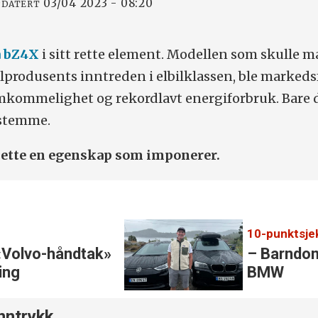
03/04 2023 - 08:20
PDATERT
a bZ4X
i sitt rette element. Modellen som skulle m
ilprodusents inntreden i elbilklassen, ble markeds
mkommelighet og rekordlavt energiforbruk. Bare 
å stemme.
 dette en egenskap som imponerer.
«Volvo-håndtak»
– Barndom
ring
BMW
nntrykk