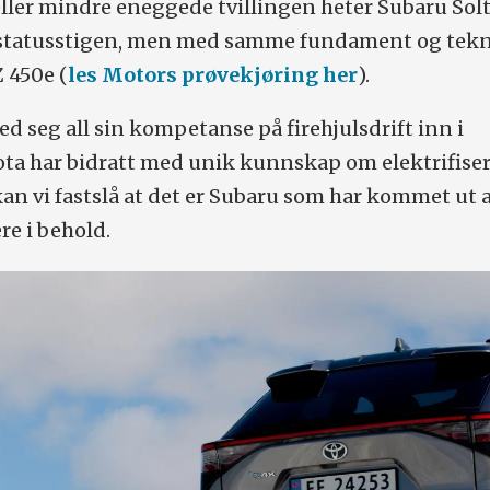
ller mindre eneggede tvillingen heter Subaru Solt
å statusstigen, men med samme fundament og tekn
Z 450e (
les Motors prøvekjøring her
).
ed seg all sin kompetanse på firehjulsdrift inn i
ta har bidratt med unik kunnskap om elektrifiser
 kan vi fastslå at det er Subaru som har kommet ut 
e i behold.