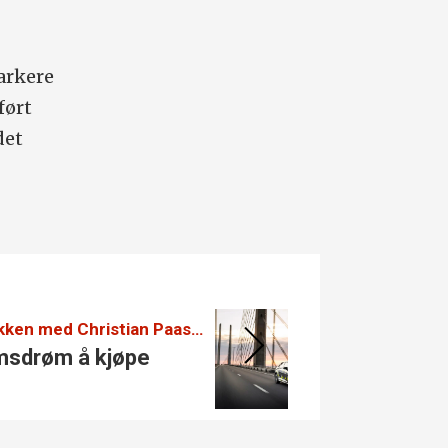
arkere
ført
det
10-punktsjekken med Christian Paasche:
Audi let
s­drøm å kjøpe
Se de 
A2 e-