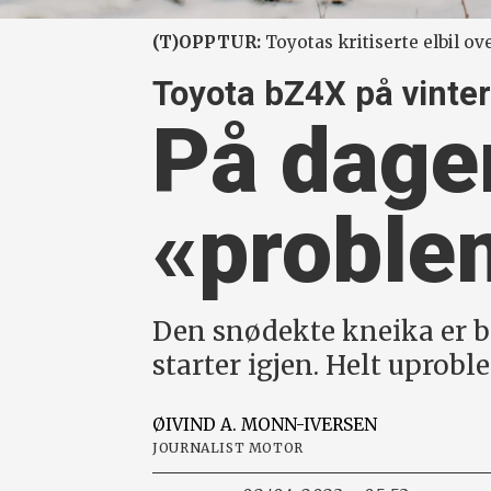
(T)OPPTUR:
Toyotas kritiserte elbil o
Toyota bZ4X på vinter
På dager
«problem
Den snødekte kneika er br
starter igjen. Helt uprob
ØIVIND A.
MONN-IVERSEN
JOURNALIST MOTOR