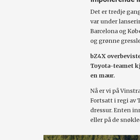
Det er tredje gan
var under lanseri
Barcelona og Købe
og grønne gresslet
bZ4X overbeviste
Toyota-teamet kj
en maur.
Nå er vi på Vinst
Fortsatt i regi av
dressur. Enten i
eller på de snøkl