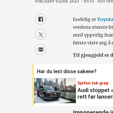
02/04 2023 - 05:53
PUBLISERT
SIST OP
Endelig er
Toyot
verdens største b
med ypperlig fra
første viste seg 
Til gjengjeld er
Har du lest disse sakene?
Sjefen tok grep:
Audi stoppet 
rett før lanse
Imponerende i