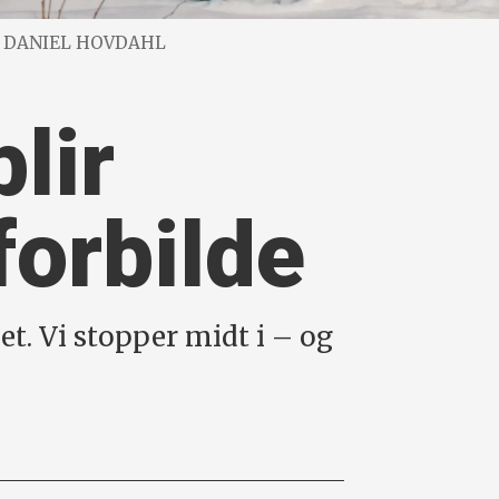
o: DANIEL HOVDAHL
lir
forbilde
t. Vi stopper midt i – og