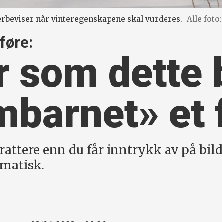
verbeviser når vinteregenskapene skal vurderes.
Alle fot
føre:
 som dette b
­­barnet» et 
attere enn du får inntrykk av på bilde
lematisk
.