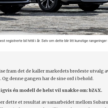
 registrerte bil hittil i år. Selv om dette blir litt kunstige rangeringe
ise fram det de kaller markedets bredeste utvalg av
t. Og denne gangen har de sine ord i behold.
ligvis én modell de helst vil snakke om: bZ4X.
, er dette et resultat av samarbeidet mellom Subar