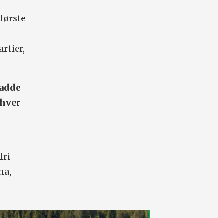
første
rtier,
hadde
 hver
fri
na,