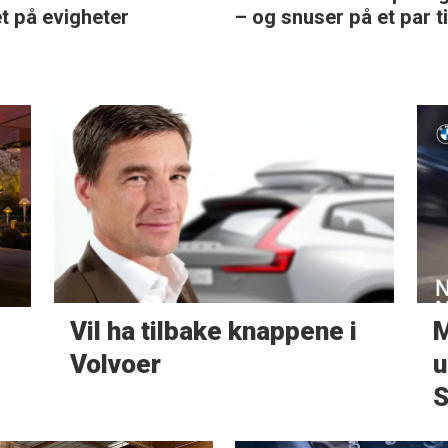
et på evigheter
– og snuser på et par ti
Vil ha tilbake knappene i
M
Volvoer
u
S