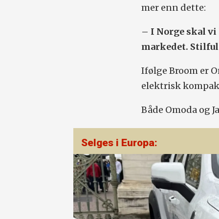
mer enn dette:
– I Norge skal vi
markedet. Stilful
Ifølge Broom er O
elektrisk kompa
Både Omoda og Jae
Selges i Europa: