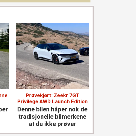
nne
Prøvekjørt: Zeekr 7GT
Prøvekjørt: L
Privilege AWD Launch Edition
En uke med d
per
Denne bilen håper nok de
vil kanskje 
tradisjonelle bilmerkene
ann
at du ikke prøver