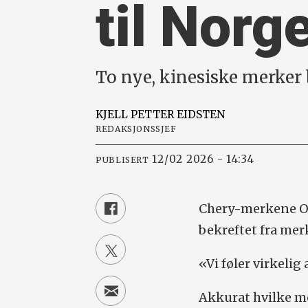
til Norg
To nye, kinesiske merker b
KJELL PETTER
EIDSTEN
REDAKSJONSSJEF
12/02 2026 - 14:34
PUBLISERT
Chery-merkene Omo
bekreftet fra me
«Vi føler virkelig 
Akkurat hvilke mo