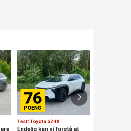
76
84
Test: Toyota bZ4X
Test: Merced
gere
Endelig kan vi forstå at
Den største 