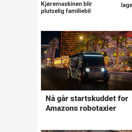
Kjøremaskinen blir
lag
plutselig familiebil
Nå går start­skuddet for
Amazons robotaxier