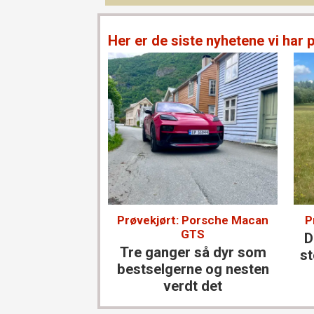
Her er de siste nyhetene vi har 
Prøvekjørt: Porsche Macan
P
GTS
D
Tre ganger så dyr som
st
bestselgerne og nesten
verdt det