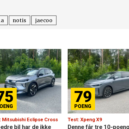
na
notis
jaecoo
75
79
: Mitsubishi Eclipse Cross
Test: Xpeng X9
edre bil har de ikke
Denne får tre 10-poen