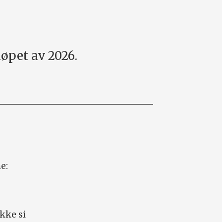
løpet av 2026.
me:
kke si