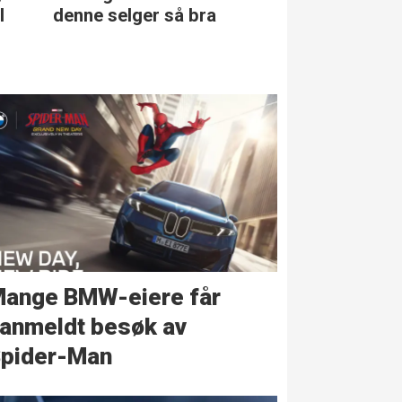
l
denne selger så bra
klassen
ange BMW-eiere får
anmeldt besøk av
pider-Man