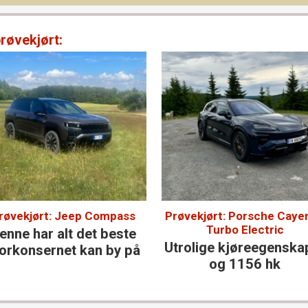
prøvekjørt:
røvekjørt: Jeep Compass
Prøvekjørt: Porsche Caye
Turbo Electric
enne har alt det beste
Utrolige kjøre­egenska
orkonsernet kan by på
og 1156 hk