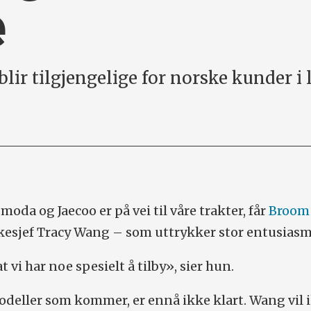
e
lir tilgjengelige for norske kunder i 
da og Jaecoo er på vei til våre trakter, får
Broom
rkesjef Tracy Wang – som uttrykker stor entusias
at vi har noe spesielt å tilby», sier hun.
deller som kommer, er ennå ikke klart. Wang vil i