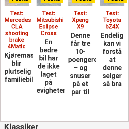
Test:
Test:
Test:
Test:
Xpeng
Toyota
Mercedes-
BYD Atto
X9
bZ4X
Benz
EVO
GLC
Denne
Endelig
Kanskje
Den
får tre
kan vi
er
største
10-
forstå
dette
stjernen
poengere
at
årets
i
– og
denne
beste
klassen
snuser
selger
bilkjøp
på et
så bra
r
par til
Klassiker