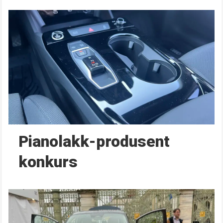
Pianolakk-produsent
konkurs