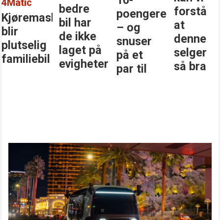
forstå
stjernen
poengere
beste
at
i
– og
bilkjøp
denne
klassen
snuser
selger
på et
så bra
par til