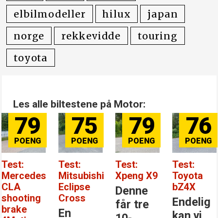
elbilmodeller
hilux
japan
norge
rekkevidde
touring
toyota
Les alle biltestene på Motor:
79
76
84
81
Test:
Test:
Test:
Test: BYD
Xpeng X9
Toyota
Mercedes-
Atto EVO
bZ4X
Benz GLC
Denne
Kanskje
Endelig
Den
får tre
er dette
kan vi
største
10-
årets