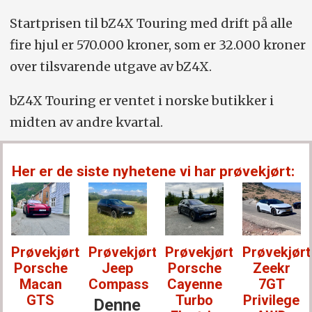
Startprisen til bZ4X Touring med drift på alle
fire hjul er 570.000 kroner, som er 32.000 kroner
over tilsvarende utgave av bZ4X.
bZ4X Touring er ventet i norske butikker i
midten av andre kvartal.
Her er de siste nyhetene vi har prøvekjørt:
t:
Prøvekjørt:
Prøvekjørt:
Prøvekjørt:
Prøvekjørt
Jeep
Porsche
Zeekr
Lexus
Compass
Cayenne
7GT
RZ 550e
Turbo
Privilege
Denne
En uke