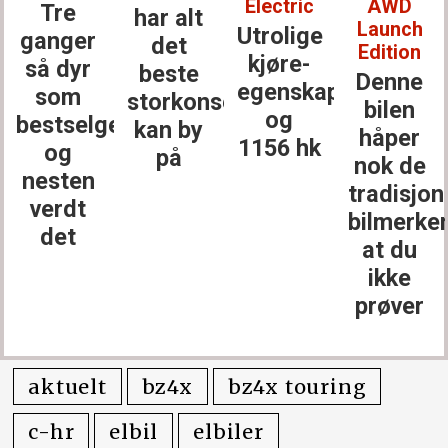
Electric
AWD
har alt
med
Launch
Utrolige
det
dette,
Edition
kjøre­
beste
og du
Denne
egenskaper
storkonsernet
vil
bilen
og
erne
kan by
kanskje
håper
1156 hk
på
ikke ha
nok de
noe
tradisjonelle
annet
bilmerkene
at du
ikke
prøver
aktuelt
bz4x
bz4x touring
c-hr
elbil
elbiler