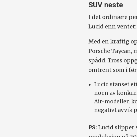
SUV neste
I det ordinære pe
Lucid enn ventet:
Med en kraftig op
Porsche Taycan, m
spådd. Tross oppga
omtrent som i før
Lucid stanset et
noen av konkurr
Air-modellen ko
negativt avvik p
PS:
Lucid slipper
produksjon på 20.