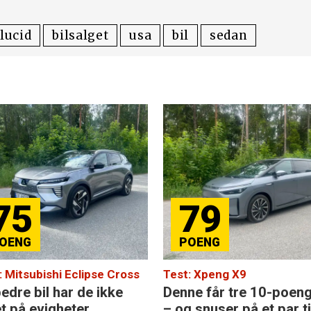
lucid
bilsalget
usa
bil
sedan
75
79
: Mitsubishi Eclipse Cross
Test: Xpeng X9
edre bil har de ikke
Denne får tre 10-poen
et på evigheter
– og snuser på et par ti