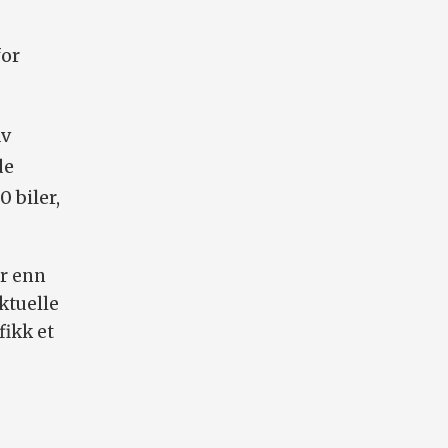
for
av
de
 biler,
er enn
ktuelle
ikk et