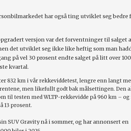
rsonbilmarkedet har også ting utviklet seg bedre 
pgradert versjon var det forventninger til salget 
en det utviklet seg ikke like heftig som man had
ng på vel 30 prosent endte salget på litt over 1000
ste kvartal.
ter 832 km i vår rekkeviddetest, lengre enn langt m
entene, men likefullt godt bak målsettingen. Den a
m til testen med WLTP-rekkevidde på 960 km – og f
å 13 prosent.
 sin SUV Gravity nå i sommer, og har annonsert en
000 biler i 2025.