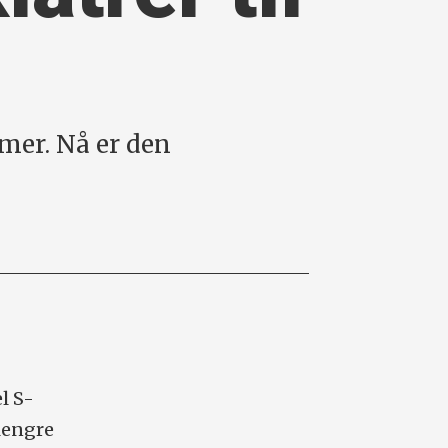
mmer. Nå er den
l S-
 lengre