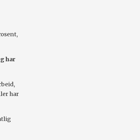
rosent,
lg har
rbeid,
ler har
atlig