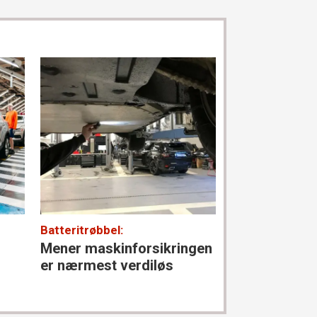
Batteritrøbbel:
Parkering til sj
Mener maskin­forsikringen
P-selskapene
er nærmest verdiløs
høye priser d