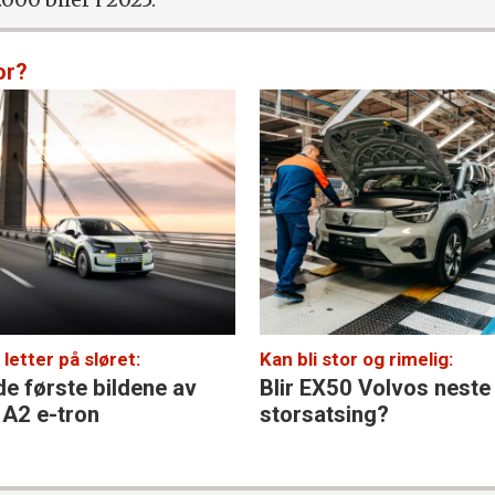
or?
 letter på sløret:
Kan bli stor og rimelig:
de første bildene av
Blir EX50 Volvos neste
 A2 e-tron
storsatsing?