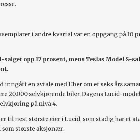
resse.
ksemplarer i andre kvartal var en oppgang på 10 p
cid-salget opp 17 prosent, mens Teslas Model S-sa
ent.
d inngått en avtale med Uber om et seks års sama
vere 20.000 selvkjørende biler. Dagens Lucid-model
elvkjøring på nivå 4.
r til nest største eier i Lucid, som stadig har et st
 som største aksjonær.