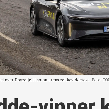
vei over Dovrefjell i sommerens rekkeviddetest.
Foto: T
de-vinner kl