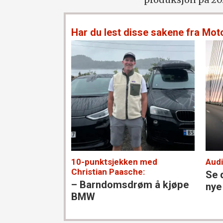
Har du lest disse sakene fra Mot
10-punktsjekken med
Audi
Christian Paasche:
Se 
– Barndoms­drøm å kjøpe
nye
BMW