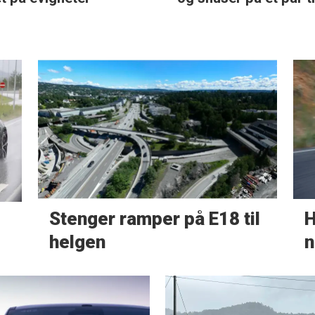
Stenger ramper på E18 til
H
helgen
n