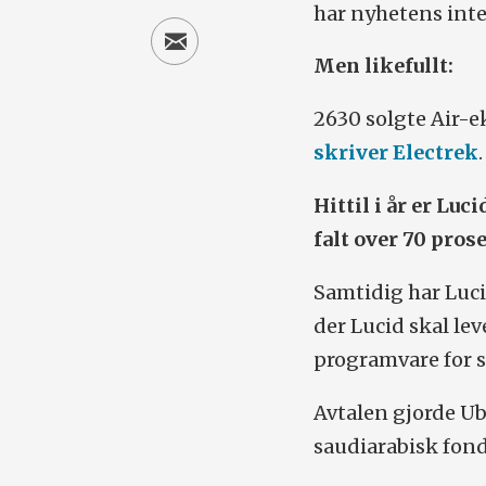
har nyhetens inte
Men likefullt:
2630 solgte Air-e
skriver Electrek
.
Hittil i år er Lu
falt over 70 pros
Samtidig har Luci
der Lucid skal le
programvare for s
Avtalen gjorde Ube
saudiarabisk fond