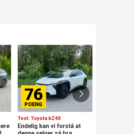
76
84
Test: Toyota bZ4X
Test: Merced
gere
Endelig kan vi forstå at
Den største 
l
denne selger så bra
klassen