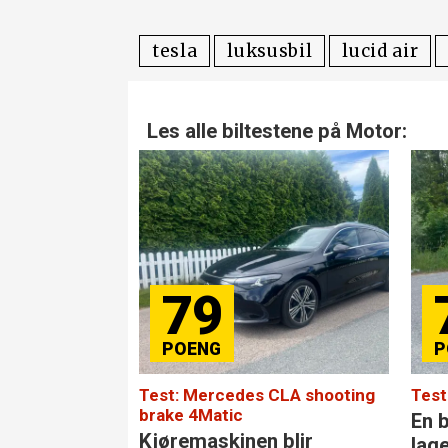
tesla
luksusbil
lucid air
Les alle biltestene på Motor:
79
Test: Mercedes CLA shooting
Test
brake 4Matic
En b
Kjøremaskinen blir
lag