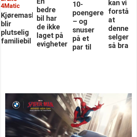
En
kan vi
10-
4Matic
bedre
forstå
poengere
Kjøremaskinen
bil har
at
– og
blir
de ikke
denne
snuser
plutselig
laget på
selger
på et
familiebil
evigheter
så bra
par til