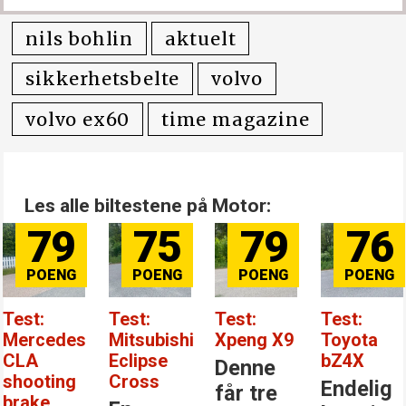
nils bohlin
aktuelt
sikkerhetsbelte
volvo
volvo ex60
time magazine
Les alle biltestene på Motor:
79
75
79
76
Test:
Test:
Test:
Test:
Mercedes
Mitsubishi
Xpeng X9
Toyota
CLA
Eclipse
bZ4X
Denne
shooting
Cross
Endelig
får tre
brake