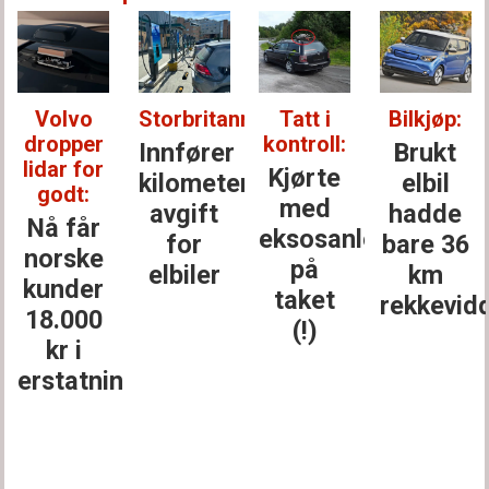
Volvo
Storbritannia:
Tatt i
Bilkjøp:
dropper
kontroll:
Innfører
Brukt
lidar for
Kjørte
kilometer­
elbil
godt:
med
avgift
hadde
Nå får
eksosanlegget
for
bare 36
norske
på
elbiler
km
kunder
taket
rekkevid
18.000
(!)
kr i
erstatning