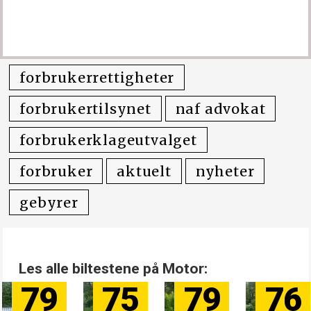
behandle saken er på 1 rettsgebyr, som i
2025 utgjør 1314 kroner.
Les mer om gebyrene
her
.
forbrukerrettigheter
forbrukertilsynet
naf advokat
forbrukerklageutvalget
forbruker
aktuelt
nyheter
gebyrer
Les alle biltestene på Motor:
79
75
79
76