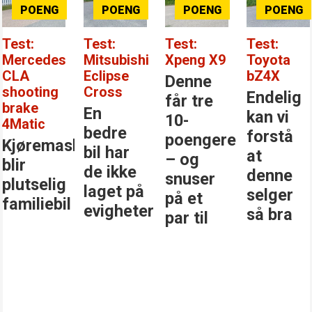
Test:
Test:
Test:
Test:
Mercedes
Mitsubishi
Xpeng X9
Toyota
CLA
Eclipse
bZ4X
Denne
shooting
Cross
Endelig
får tre
brake
En
kan vi
10-
4Matic
bedre
forstå
poengere
Kjøremaskinen
bil har
at
– og
blir
de ikke
denne
snuser
plutselig
laget på
selger
på et
familiebil
evigheter
så bra
par til