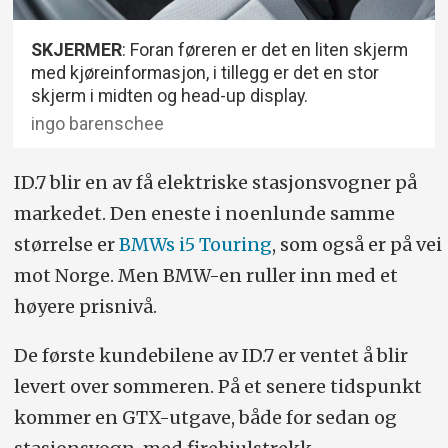
SKJERMER
: Foran føreren er det en liten skjerm
med kjøreinformasjon, i tillegg er det en stor
skjerm i midten og head-up display.
ingo barenschee
ID.7 blir en av få elektriske stasjonsvogner på
markedet. Den eneste i noenlunde samme
størrelse er
BMWs i5 Touring
, som også er på vei
mot Norge. Men BMW-en ruller inn med et
høyere prisnivå.
De første kundebilene av ID.7 er ventet å blir
levert over sommeren. På et senere tidspunkt
kommer en GTX-utgave, både for sedan og