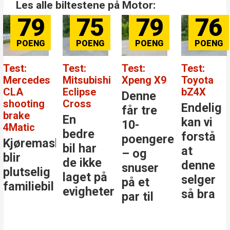
Les alle biltestene på Motor:
79
75
79
76
Test:
Test:
Test:
Test:
Mercedes
Mitsubishi
Xpeng X9
Toyota
CLA
Eclipse
bZ4X
Denne
shooting
Cross
Endelig
får tre
brake
En
kan vi
10-
4Matic
bedre
forstå
poengere
Kjøremaskinen
bil har
at
– og
blir
de ikke
denne
snuser
plutselig
laget på
selger
på et
familiebil
evigheter
så bra
par til