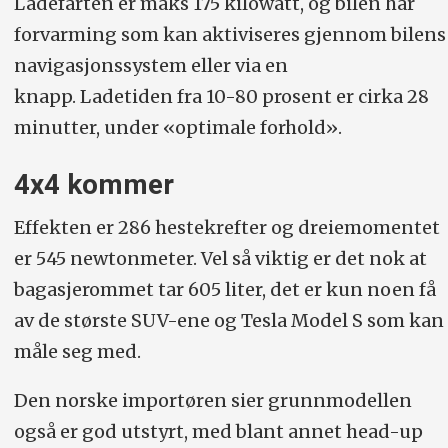
Ladefarten er maks 175 kilowatt, og bilen har
forvarming som kan aktiviseres gjennom bilens
navigasjonssystem eller via en
knapp.
Ladetiden fra 10-80 prosent er cirka 28
minutter, under «optimale forhold»
.
4x4 kommer
Effekten er 286 hestekrefter og dreiemomentet
er 545 newtonmeter. Vel så viktig er det nok at
bagasjerommet tar 605 liter, det er kun noen få
av de største SUV-ene og Tesla Model S som kan
måle seg med.
Den norske importøren sier grunnmodellen
også er god utstyrt, med blant annet head-up