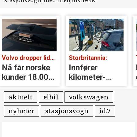
stasjonsvogn, med firehjulstrekk.
Volvo dropper lidar for godt:
Storbritannia:
Nå får norske
Innfører
kunder 18.000
kilometer­
kr i erstatning
avgift for
elbiler
aktuelt
elbil
volkswagen
nyheter
stasjonsvogn
id.7