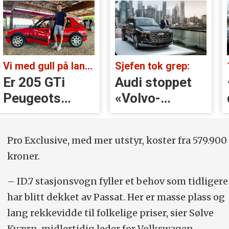
Vi med gull på landsbygda:
Sjefen tok grep:
Er 205 GTi
Audi stoppet
Peugeots
«Volvo-
beste
håndtak» rett
øyeblikk?
før lansering
Pro Exclusive, med mer utstyr, koster fra 579.900
kroner.
– ID.7 stasjonsvogn fyller et behov som tidligere
har blitt dekket av Passat. Her er masse plass og
lang rekkevidde til folkelige priser, sier Sølve
Kværn, midlertidig leder for Volkswagen