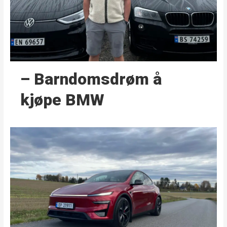
– Barndoms­drøm å
kjøpe BMW