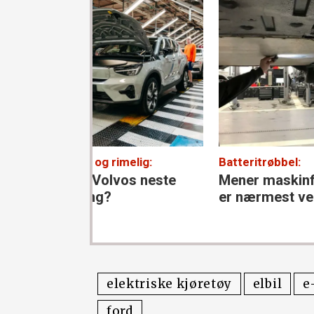
imelig:
Batteritrøbbel:
Park
vos neste
Mener maskin­forsikringen
P-s
er nærmest verdiløs
høy
elektriske kjøretøy
elbil
e
ford