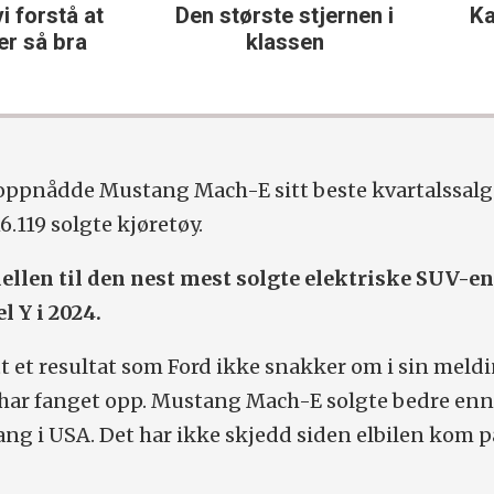
en største stjernen i
Kanskje er dette åre
klassen
beste bilkjøp
et oppnådde Mustang Mach-E sitt beste kvartalssalg
.119 solgte kjøretøy.
ellen til den nest mest solgte elektriske SUV-en
l Y i 2024.
tt et resultat som Ford ikke snakker om i sin meldi
har fanget opp. Mustang Mach-E solgte bedre en
ng i USA. Det har ikke skjedd siden elbilen kom p