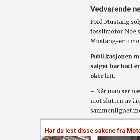
Vedvarende n
Ford Mustang solg
fossilmotor. Noe s
Mustang-en i mode
Publikasjonen me
salget har hatt en
økte litt.
– Når man ser nær
mot slutten av åre
sammenlignet med 
Har du lest disse sakene fra Mot