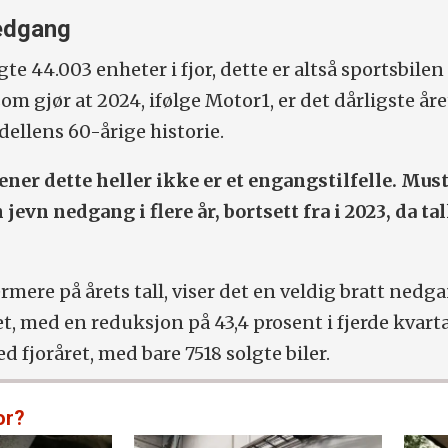
edgang
te 44.003 enheter i fjor, dette er altså sportsbile
om gjør at 2024, ifølge Motor1, er det dårligste åre
llens 60-årige historie.
ner dette heller ikke er et engangstilfelle. Mus
 jevn nedgang i flere år, bortsett fra i 2023, da ta
mere på årets tall, viser det en veldig bratt nedg
t, med en reduksjon på 43,4 prosent i fjerde kvart
fjoråret, med bare 7518 solgte biler.
or?