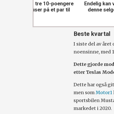
e 10-poengere
Endelig kan vi forstå at
D
på et par til
denne selger så bra
Beste kvartal
I siste del av år
noensinne, med 16
Dette gjorde mod
etter Teslas Mode
Dette har også gi
men som
Motor1
sportsbilen Musta
markedet i 2020.