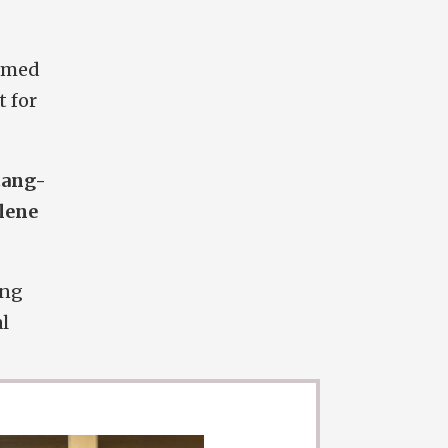
n med
t for
tang-
llene
ang
al