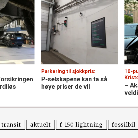
ering til sjokkpris:
10-punktsjekken med Henr
Kristoffersen:
elskapene kan ta så
– Akselerasjon og lyd 
e priser de vil
veldig morsomt
-transit
aktuelt
f-150 lightning
fossilbil