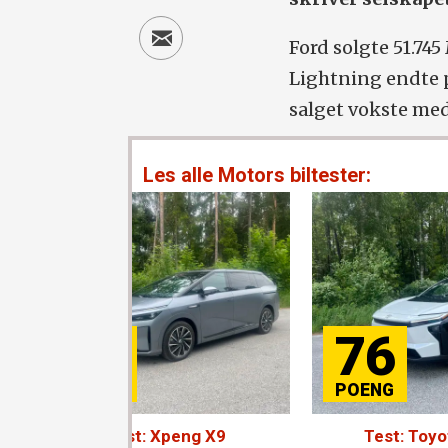
Ford solgte 51.74
Lightning endte p
salget vokste med 
Les alle Motors biltester:
76
peng X9
Test: Toyota bZ4X
T