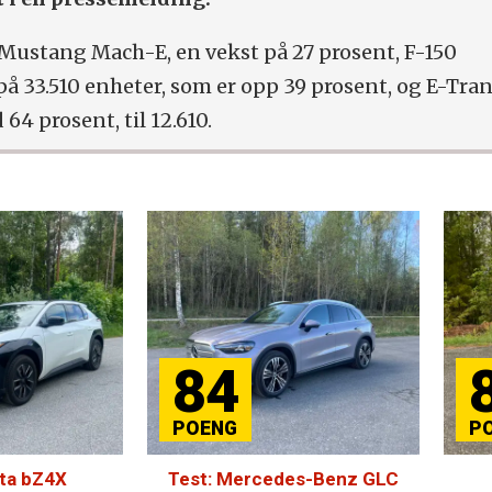
5 Mustang Mach-E, en vekst på 27 prosent, F-150
å 33.510 enheter, som er opp 39 prosent, og E-Tran
64 prosent, til 12.610.
84
81
est: Mercedes-Benz GLC
Test: BYD Atto EVO