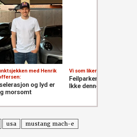
ik
Vi som liker fly og biler:
10-punktsjekk
Glomnes:
Feilparkert på rullebanen?
er
– Norske bile
Ikke denne dagen!
kjedelige
usa
mustang mach-e