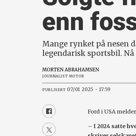
enn foss
Mange rynket på nesen da 
legendarisk sportsbil. Nå s
MORTEN
ABRAHAMSEN
JOURNALIST MOTOR
07/01 2025 - 17:59
PUBLISERT
Ford i USA melder
– I 2024 satte hv
skriver selskape