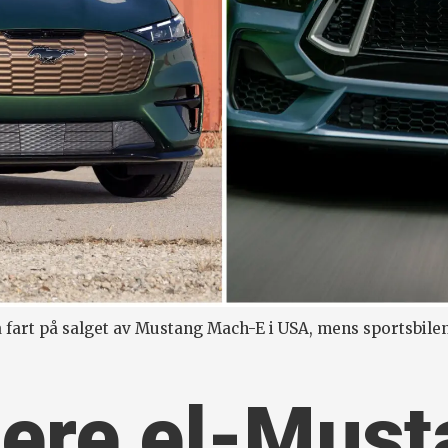
 fart på salget av Mustang Mach-E i USA, mens sportsbile
lere el-Mus