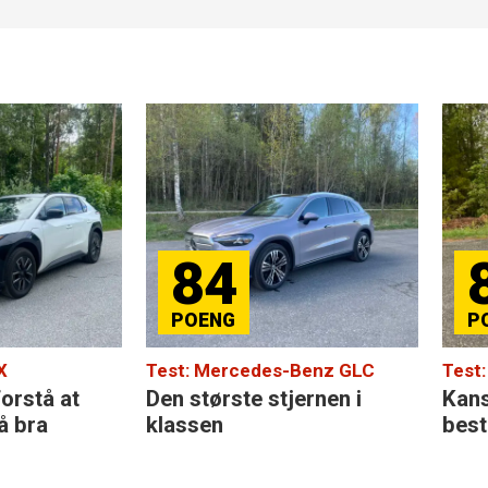
84
81
: Mercedes-Benz GLC
Test: BYD Atto EVO
største stjernen i
Kanskje er dette årets
ssen
beste bilkjøp