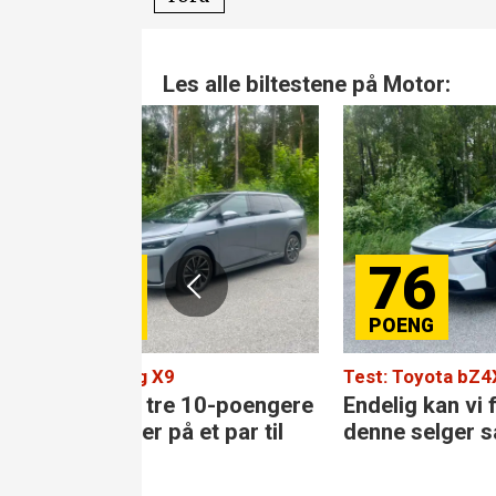
Les alle biltestene på Motor:
76
Test: Toyota bZ4X
Test
 10-poengere
Endelig kan vi forstå at
Den 
et par til
denne selger så bra
kla