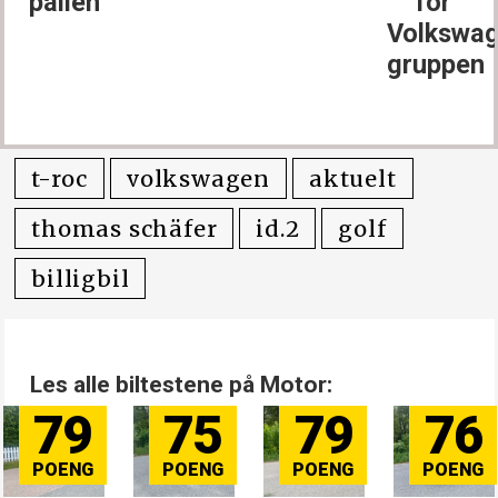
pallen
for
Volkswag
gruppen
t-roc
volkswagen
aktuelt
thomas schäfer
id.2
golf
billigbil
Les alle biltestene på Motor:
79
75
79
76