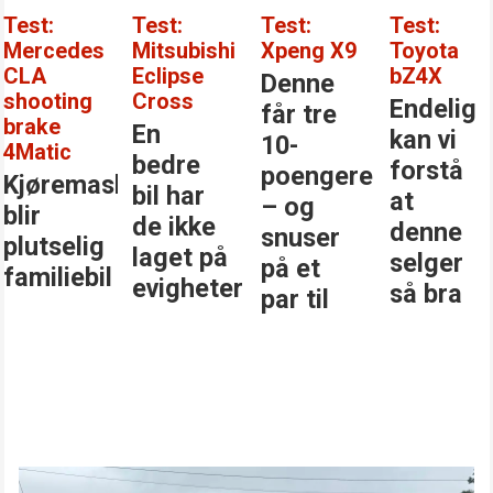
Test:
Test:
Test:
Test:
Mercedes
Mitsubishi
Xpeng X9
Toyota
CLA
Eclipse
bZ4X
Denne
shooting
Cross
Endelig
får tre
brake
En
kan vi
10-
4Matic
bedre
forstå
poengere
Kjøremaskinen
bil har
at
– og
blir
de ikke
denne
snuser
plutselig
laget på
selger
på et
familiebil
evigheter
så bra
par til