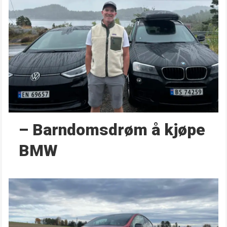
– Barndoms­drøm å kjøpe
BMW