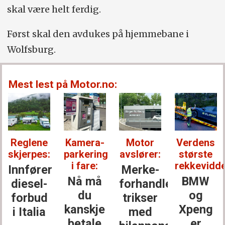
skal være helt ferdig.
Først skal den avdukes på hjemmebane i
Wolfsburg.
Mest lest på Motor.no:
Reglene
Kamera-
Motor
Verdens
skjerpes:
parkering
avslører:
største
i fare:
rekkevidde
Innfører
Merke­
Nå må
BMW
diesel­
forhandler
du
og
forbud
trikser
kanskje
Xpeng
i Italia
med
betale
er