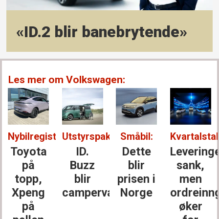
«ID.2 blir bane­brytende»
Les mer om Volkswagen:
Nybilregistreringer:
Utstyrspakke:
Småbil:
Kvartalstal
Toyota
ID.
Dette
Levering
på
Buzz
blir
sank,
topp,
blir
prisen i
men
Xpeng
campervan
Norge
ordreinn
på
øker