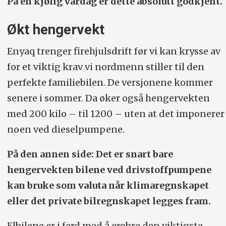
På en kjølig vårdag er dette absolutt godkjent.
Økt hengervekt
Enyaq trenger firehjulsdrift før vi kan krysse av
for et viktig krav vi nordmenn stiller til den
perfekte familiebilen. De versjonene kommer
senere i sommer. Da øker også hengervekten
med 200 kilo – til 1200 – uten at det imponerer
noen ved dieselpumpene.
På den annen side: Det er snart bare
hengervekten bilene ved drivstoffpumpene
kan bruke som valuta når klimaregnskapet
eller det private bilregnskapet legges fram.
Elbilene er i ferd med å erobre den viktigste