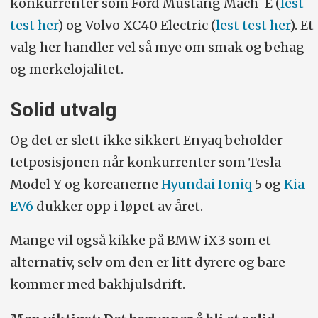
konkurrenter som Ford Mustang Mach-E (
lest
test her
) og Volvo XC40 Electric (
lest test her
). Et
valg her handler vel så mye om smak og behag
og merkelojalitet.
Solid utvalg
Og det er slett ikke sikkert Enyaq beholder
tetposisjonen når konkurrenter som Tesla
Model Y og koreanerne
Hyundai Ioniq
5 og
Kia
EV6
dukker opp i løpet av året.
Mange vil også kikke på BMW iX3 som et
alternativ, selv om den er litt dyrere og bare
kommer med bakhjulsdrift.