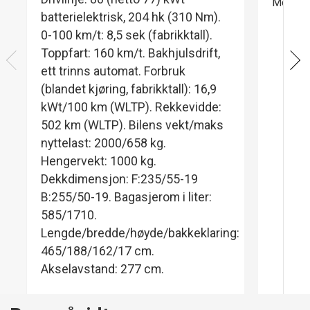
Mer lett
batterielektrisk, 204 hk (310 Nm).
0-100 km/t: 8,5 sek (fabrikktall).
Toppfart: 160 km/t. Bakhjulsdrift,
ett trinns automat. Forbruk
(blandet kjøring, fabrikktall): 16,9
kWt/100 km (WLTP). Rekkevidde:
502 km (WLTP). Bilens vekt/maks
nyttelast: 2000/658 kg.
Hengervekt: 1000 kg.
Dekkdimensjon: F:235/55-19
B:255/50-19. Bagasjerom i liter:
585/1710.
Lengde/bredde/høyde/bakkeklaring:
465/188/162/17 cm.
Akselavstand: 277 cm.