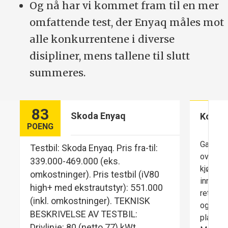
Og nå har vi kommet fram til en mer
omfattende test, der Enyaq måles mot
alle konkurrentene i diverse
disipliner, mens tallene til slutt
summeres.
83
Skoda Enyaq
Komfo
POENG
Ganske 
Testbil: Skoda Enyaq. Pris fra-til:
over mi
339.000-469.000 (eks.
kjøremo
omkostninger). Pris testbil (iV80
inntryk
high+ med ekstrautstyr): 551.000
retnings
(inkl. omkostninger). TEKNISK
og nok 
BESKRIVELSE AV TESTBIL:
plass ti
Drivlinje: 80 (netto 77) kWt