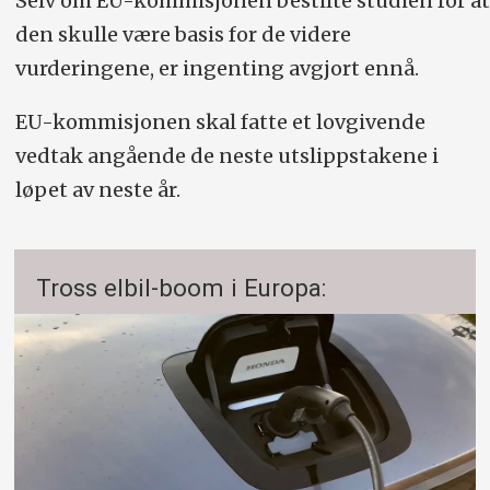
Selv om EU-kommisjonen bestilte studien for at
den skulle være basis for de videre
vurderingene, er ingenting avgjort ennå.
EU-kommisjonen skal fatte et lovgivende
vedtak angående de neste utslippstakene i
løpet av neste år.
Tross elbil-boom i Europa: