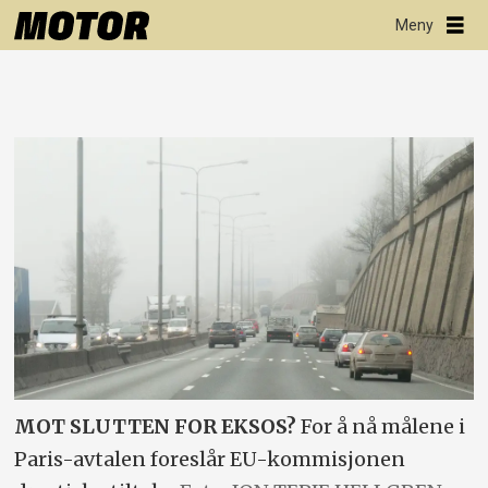
MOT SLUTTEN FOR EKSOS?
For å nå målene i
Paris-avtalen foreslår EU-kommisjonen