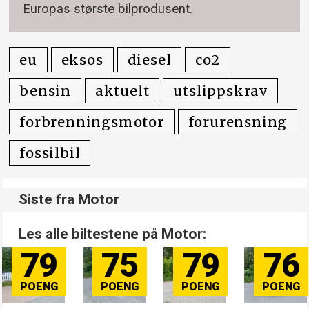
Europas største bilprodusent.
eu
eksos
diesel
co2
bensin
aktuelt
utslippskrav
forbrenningsmotor
forurensning
fossilbil
Siste fra Motor
Les alle biltestene på Motor:
79
75
79
76