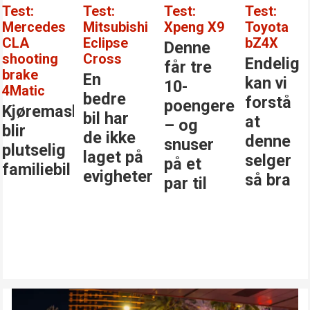
Test:
Test:
Test:
Test:
Mercedes
Mitsubishi
Xpeng X9
Toyota
CLA
Eclipse
bZ4X
Denne
shooting
Cross
Endelig
får tre
brake
En
kan vi
10-
4Matic
bedre
forstå
poengere
Kjøremaskinen
bil har
at
– og
blir
de ikke
denne
snuser
plutselig
laget på
selger
på et
familiebil
evigheter
så bra
par til