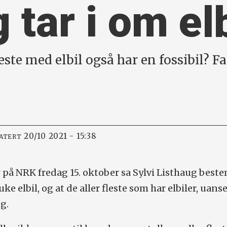
 tar i om el
este med elbil også har en fossibil? Fa
20/10 2021 - 15:38
DATERT
r
på NRK fredag 15. oktober sa Sylvi Listhaug beste
uke elbil, og at de aller fleste som har elbiler, uans
gg.