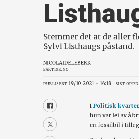
Listhaug
Stemmer det at de aller fl
Sylvi Listhaugs påstand.
NICOLAI
DELEBEKK
FAKTISK.NO
19/10 2021 - 16:18
PUBLISERT
SIST OPP
I
Politisk kvarte
hun var lei av å br
en fossilbil i tille