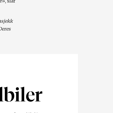
e», slår
asjekk
Deres