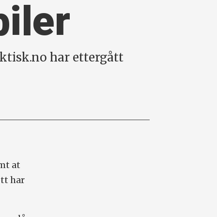
biler
ktisk.no har ettergått
mt at
ett har