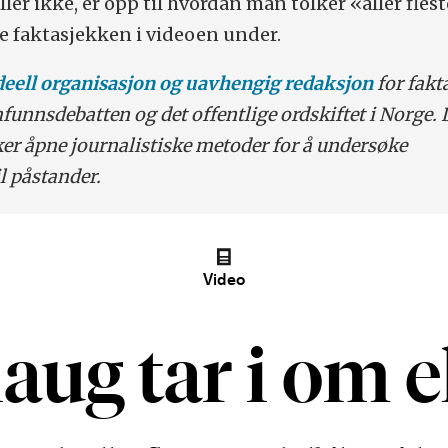
ler ikke, er opp til hvordan man tolker «aller flest
Se faktasjekken i videoen under.
ideell organisasjon og uavhengig redaksjon
for fakt
funnsdebatten og det offentlige ordskiftet i Norge. 
ker åpne journalistiske metoder for å undersøke
l påstander.