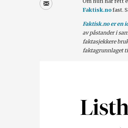
Om hun har rett el
Faktisk.no
fast. 
Faktisk.no er en 
av påstander i sam
faktasjekkere bru
faktagrunnlaget ti