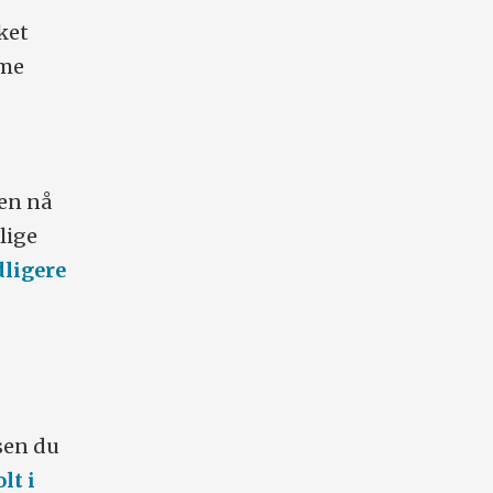
ket
ime
sen nå
lige
dligere
isen du
lt i