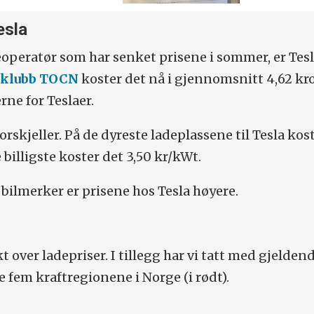
esla
eoperatør som har senket prisene i sommer, er Tesl
erklubb TOCN
koster det nå i gjennomsnitt 4,62 kr
rne for Teslaer.
orskjeller. På de dyreste ladeplassene til Tesla kos
 billigste koster det 3,50 kr/kWt.
 bilmerker er prisene hos Tesla høyere.
kt over ladepriser. I tillegg har vi tatt med gjelden
de fem kraftregionene i Norge (i rødt).