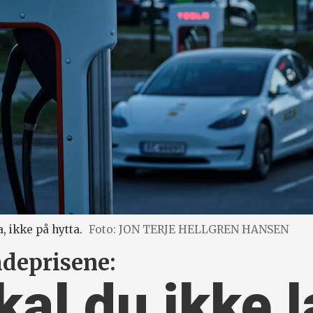
a, ikke på hytta.
Foto: JON TERJE HELLGREN HANSEN
adeprisene:
kal du ikke 