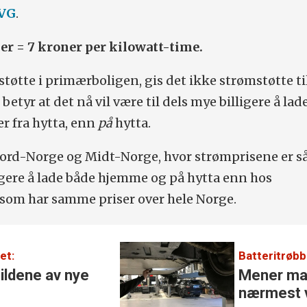
 VG
.
er = 7 kroner per kilowatt-time.
støtte i primærboligen, gis det ikke strømstøtte ti
 betyr at det nå vil være til dels mye billigere å lad
ler fra hytta, enn
på
hytta.
ord-Norge og Midt-Norge, hvor strømprisene er så
ligere å lade både hjemme og på hytta enn hos
som har samme priser over hele Norge.
et:
Batteritrøbb
ildene av nye
Mener mas
nærmest v