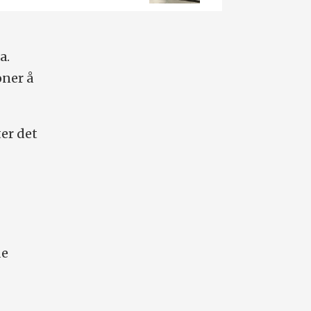
a.
oner å
ter det
de