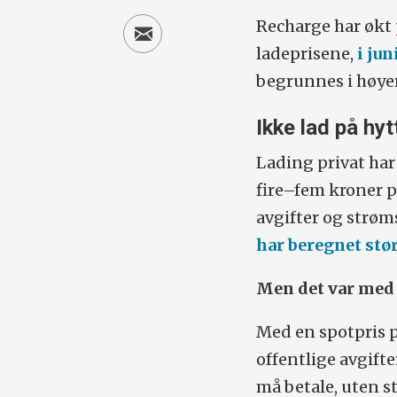
Recharge har økt 
ladeprisene,
i jun
begrunnes i høyer
Ikke lad på hyt
Lading privat har
fire–fem kroner p
avgifter og strø
har beregnet stø
Men det var med 
Med en spotpris p
offentlige avgifte
må betale, uten s