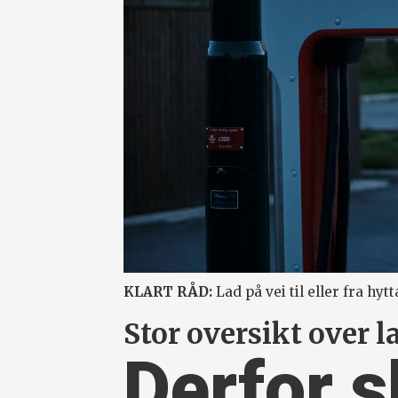
KLART RÅD:
Lad på vei til eller fra hytt
Stor oversikt over l
Derfor s