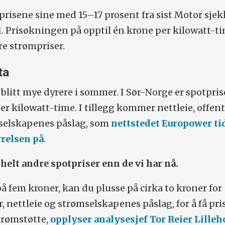
prisene sine med 15–17 prosent fra sist Motor sjek
i
. Prisøkningen på opptil én krone per kilowatt-t
e strømpriser.
ta
 blitt mye dyrere i sommer. I Sør-Norge er spotpri
er kilowatt-time. I tillegg kommer nettleie, offent
mselskapenes påslag, som
nettstedet Europower ti
rrelsen på
.
helt andre spotpriser enn de vi har nå.
å fem kroner, kan du plusse på cirka to kroner for
r, nettleie og strømselskapenes påslag, for å få pr
trømstøtte,
opplyser analysesjef Tor Reier Lilleho