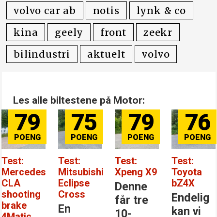
volvo car ab
notis
lynk & co
kina
geely
front
zeekr
bilindustri
aktuelt
volvo
Les alle biltestene på Motor:
79
75
79
76
Test:
Test:
Test:
Test:
Mercedes
Mitsubishi
Xpeng X9
Toyota
CLA
Eclipse
bZ4X
Denne
shooting
Cross
Endelig
får tre
brake
En
kan vi
10-
4Matic