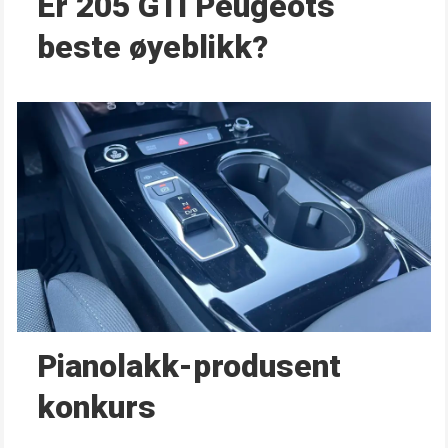
Er 205 GTi Peugeots
beste øyeblikk?
Pianolakk-produsent
konkurs