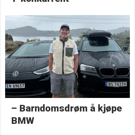
– Barndoms­drøm å kjøpe
BMW