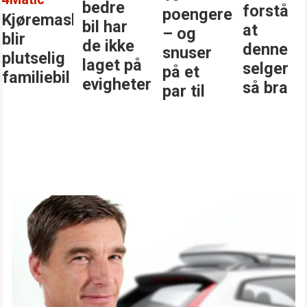
bedre
forstå
poengere
Kjøremaskinen
bil har
at
– og
blir
de ikke
denne
snuser
plutselig
laget på
selger
på et
familiebil
evigheter
så bra
par til