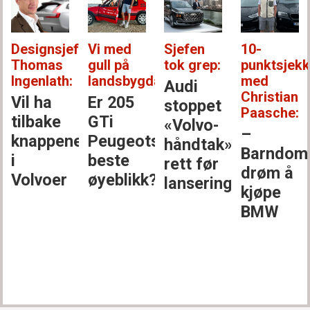
Designsjef
Vi med
Sjefen
10-
Thomas
gull på
tok grep:
punktsjek
Ingenlath:
landsbygda:
med
Audi
Christian
Vil ha
Er 205
stoppet
Paasche:
tilbake
GTi
«Volvo-
–
knappene
Peugeots
håndtak»
Barndom
i
beste
rett før
drøm å
Volvoer
øyeblikk?
lansering
kjøpe
BMW