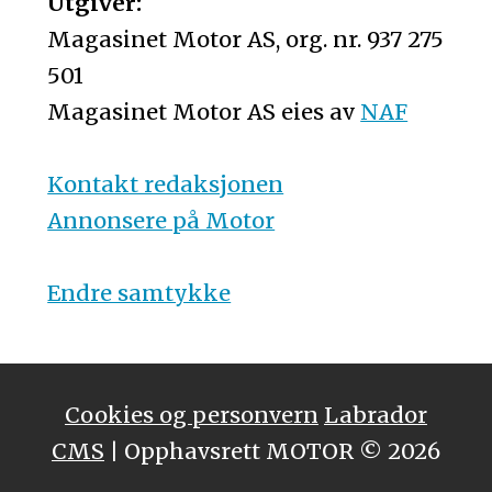
Utgiver:
Magasinet Motor AS, org. nr. 937 275
501
Magasinet Motor AS eies av
NAF
Kontakt redaksjonen
Annonsere på Motor
Endre samtykke
Cookies og personvern
Labrador
CMS
| Opphavsrett MOTOR © 2026