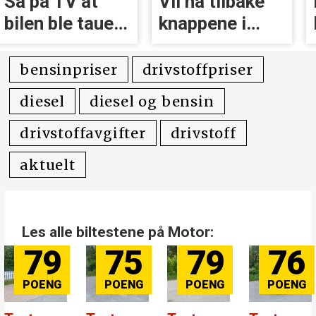
Så på TV at
Vil ha tilbake
bilen ble tauet
knappene i
inn
Volvoer
bensinpriser
drivstoffpriser
diesel
diesel og bensin
drivstoffavgifter
drivstoff
aktuelt
Les alle biltestene på Motor:
79
75
79
76