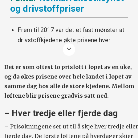
og drivstoffpriser
Frem til 2017 var det et fast mønster at
drivstoffkjedene økte prisene hver
mandag og torsdag.
I desember 2017 begynte Circle K og YX
Det er som oftest to prisløft i løpet av en uke,
å løfte prisene på de dagene de
og da økes prisene over hele landet i løpet av
oppdaterte veiledende pumpepriser på
samme dag hos alle de store kjedene. Mellom
sine nettsider.
løftene blir prisene gradvis satt ned.
Konkurransetilsynet fikk høsten 2020
– Hver tredje eller fjerde dag
Circle K AS og YX Norge AS til å
– Prisøkningene ser ut til å skje hver tredje eller
forplikte seg til å slutte med å publisere
fjerde dag. De første løftene på hverdager skjer
listepriser for drivstoff på nettsidene