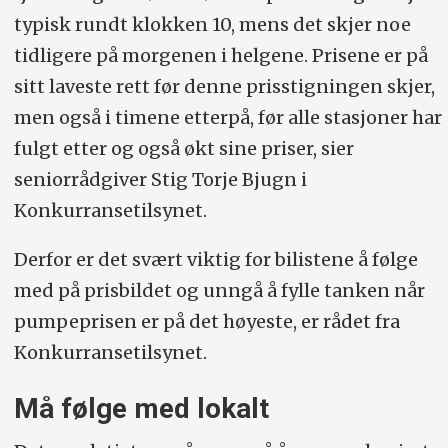
typisk rundt klokken 10, mens det skjer noe
sine. Det var tilsynets vurdering at
tidligere på morgenen i helgene. Prisene er på
publisering av listepriser på nettsidene
sitt laveste rett før denne prisstigningen skjer,
fungerte som et signal til konkurrentene
men også i timene etterpå, før alle stasjoner har
om når og til hvilket nivå prisene skulle
fulgt etter og også økt sine priser, sier
økes, og at denne typen atferd kunne
seniorrådgiver Stig Torje Bjugn i
utgjøre et ulovlig samarbeid.
Konkurransetilsynet.
Konkurransetilsynet har siden 2016 hatt
Derfor er det svært viktig for bilistene å følge
en særskilt markedsovervåkning av
med på prisbildet og unngå å fylle tanken når
drivstoffmarkedet, som blant annet
pumpeprisen er på det høyeste, er rådet fra
innebærer at aktørene må sende inn
Konkurransetilsynet.
prisdata to ganger i året. De fire største
Må følge med lokalt
kjedene er også pålagt en særskilt
opplysningsplikt for