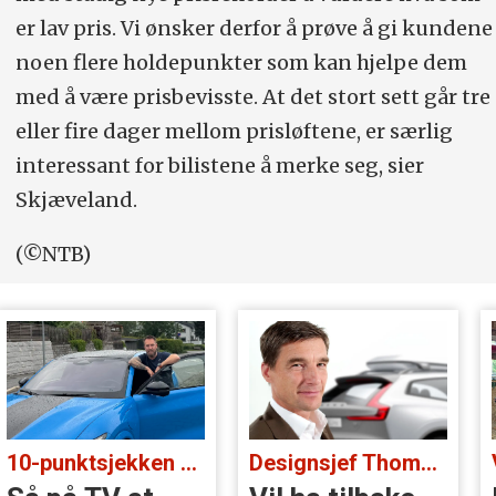
er lav pris. Vi ønsker derfor å prøve å gi kundene
noen flere holdepunkter som kan hjelpe dem
med å være prisbevisste. At det stort sett går tre
eller fire dager mellom prisløftene, er særlig
interessant for bilistene å merke seg, sier
Skjæveland.
(©NTB)
10-punktsjekken med standup-komiker Ørjan Burøe:
Designsjef Thomas Ingenlath: