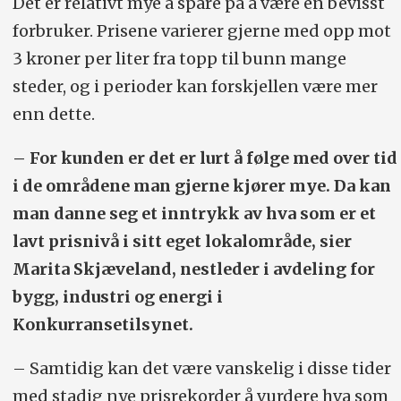
Det er relativt mye å spare på å være en bevisst
foretakssammenslutninger.
forbruker. Prisene varierer gjerne med opp mot
3 kroner per liter fra topp til bunn mange
Kilde: Konkurransetilsynet
steder, og i perioder kan forskjellen være mer
enn dette.
– For kunden er det er lurt å følge med over tid
i de områdene man gjerne kjører mye. Da kan
man danne seg et inntrykk av hva som er et
lavt prisnivå i sitt eget lokalområde, sier
Marita Skjæveland, nestleder i avdeling for
bygg, industri og energi i
Konkurransetilsynet.
– Samtidig kan det være vanskelig i disse tider
med stadig nye prisrekorder å vurdere hva som