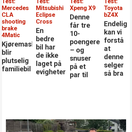
Test:
Test:
Test:
Test:
Mercedes
Mitsubishi
Xpeng X9
Toyota
CLA
Eclipse
bZ4X
Denne
shooting
Cross
Endelig
får tre
brake
En
kan vi
10-
4Matic
bedre
forstå
poengere
Kjøremaskinen
bil har
at
– og
blir
de ikke
denne
snuser
plutselig
laget på
selger
på et
familiebil
evigheter
så bra
par til