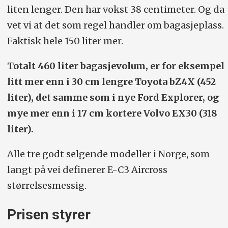
hk/125 Nm, forhjulstrekk, ett-trinns
liten lenger. Den har vokst 38 centimeter. Og da
automat.
vet vi at det som regel handler om bagasjeplass.
Faktisk hele 150 liter mer.
Rekkevidde/forbruk (WLTP):
300
km/18,4 kWt/100 km.
Totalt 460 liter bagasjevolum, er for eksempel
litt mer enn i 30 cm lengre Toyota bZ4X (452
Ladefart:
20-80 prosent på 26 min.
liter), det samme som i nye Ford Explorer, og
Lengde/bredde (med
mye mer enn i 17 cm kortere Volvo EX30 (318
speil)/høyde/bakkeklaring (cm):
liter).
440/202/166/19,2
Alle tre godt selgende modeller i Norge, som
Vekt/nyttelast:
1579/451
langt på vei definerer E-C3 Aircross
Bagasjevolum
: 460 liter.
størrelsesmessig.
Hengervekt/taklast:
550/80 kg.
Prisen styrer
0-100 (sek)/toppfart (km/t):
12,9/132