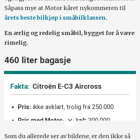
Såpass mye at Motor kåret nykommeren til
årets beste bilkjøp i småbilklassen
.
En ærlig og redelig småbil, bygget for å være
rimelig.
460 liter bagasje
Citroën E-C3 Aircross
Pris:
ikke avklart, trolig fra 250.000
Pris med Motor-pakka*:
300.000
Motor/drivlinje:
44 kWt batteri, 113
Som du allerede ser av bildene, er den ikke så