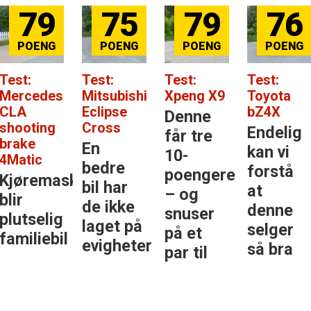
75
79
76
84
Test:
Test:
Test:
Test:
Mitsubishi
Xpeng X9
Toyota
Mercedes
Eclipse
bZ4X
Benz GLC
Denne
Cross
Endelig
Den
får tre
En
kan vi
største
10-
bedre
forstå
stjernen
poengere
inen
bil har
at
i
– og
de ikke
denne
klassen
snuser
laget på
selger
på et
evigheter
så bra
par til