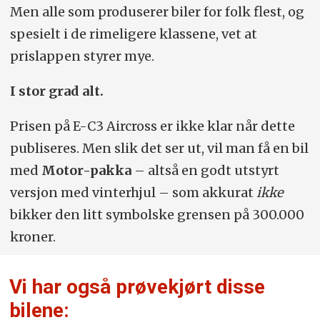
Men alle som produserer biler for folk flest, og
Hjul:
215/50-17
spesielt i de rimeligere klassene, vet at
prislappen styrer mye.
Konkurrenter:
Byd Dolphin, Opel
Frontera, Honda e:Ny1, MG4.
I stor grad alt.
* Motor-pakka:
Her velger vi utstyrsgraden og
tilleggene vi mener gir mest for pengene. Vinterhjul,
Prisen på E-C3 Aircross er ikke klar når dette
ladekabler og valgfri metallic lakk er alltid inkludert.
publiseres. Men slik det ser ut, vil man få en bil
Varme i seter og ratt er et krav. Adaptiv fartsholder
prioriteres alltid, generelt også den mest avanserte
med
Motor-pakka
– altså en godt utstyrt
lysteknologien. Hengerfeste er inkludert fra
versjon med vinterhjul – som akkurat
ikke
kompaktklassen og oppover. Kan bilene leveres med
firehjulsdrift, velger vi som regel dette. Hvis prisene
bikker den litt symbolske grensen på 300.000
gjelder en begrenset tidsperiode (kampanjer),
kroner.
opplyser vi om dette.
Vi har også prøvekjørt disse
bilene: