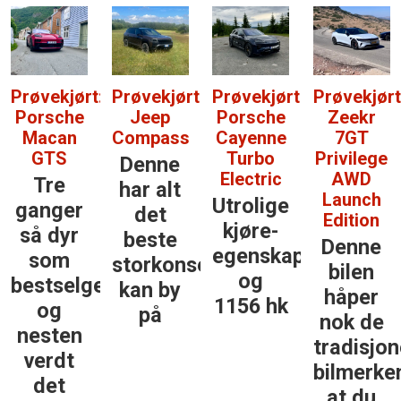
:
Prøvekjørt:
Prøvekjørt:
Prøvekjørt:
Prøvekjørt
Jeep
Porsche
Zeekr
Lexus RZ
Compass
Cayenne
7GT
550e
Turbo
Privilege
Denne
En uke
Electric
AWD
har alt
med
Launch
Utrolige
det
dette,
Edition
kjøre­
beste
og du
Denne
egenskaper
storkonsernet
vil
bilen
og
erne
kan by
kanskje
håper
1156 hk
på
ikke ha
nok de
noe
tradisjonelle
annet
bilmerkene
at du