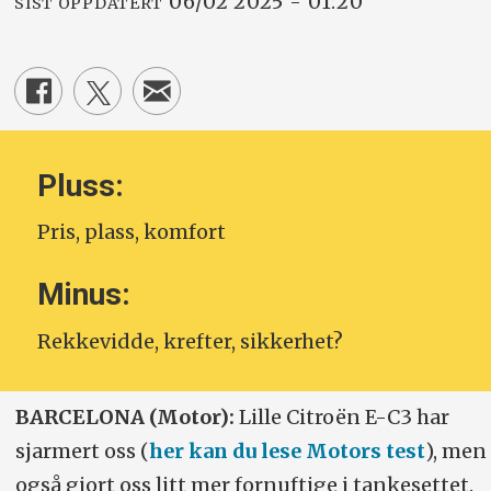
06/02 2025 - 01:20
SIST OPPDATERT
Pluss:
Pris, plass, komfort
Minus:
Rekkevidde, krefter, sikkerhet?
BARCELONA (Motor):
Lille Citroën E-C3 har
sjarmert oss (
her kan du lese Motors test
), men
også gjort oss litt mer fornuftige i tankesettet.