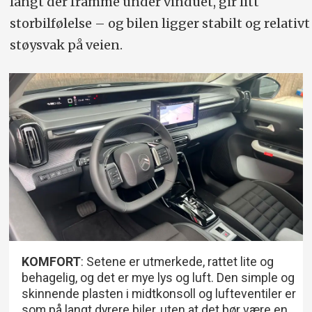
langt der framme under vinduet, gir litt
storbilfølelse – og bilen ligger stabilt og relativt
støysvak på veien.
KOMFORT
: Setene er utmerkede, rattet lite og
behagelig, og det er mye lys og luft. Den simple og
skinnende plasten i midtkonsoll og lufteventiler er
som på langt dyrere biler, uten at det bør være en