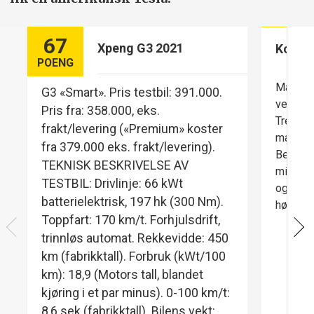
67
Xpeng G3 2021
Komfo
POENG
Manglen
G3 «Smart». Pris testbil: 391.000.
verken 
Pris fra: 358.000, eks.
Tre sto
frakt/levering («Premium» koster
mager t
fra 379.000 eks. frakt/levering).
Betjeni
TEKNISK BESKRIVELSE AV
mindre 
TESTBIL: Drivlinje: 66 kWt
og retn
batterielektrisk, 197 hk (300 Nm).
høyere 
Toppfart: 170 km/t. Forhjulsdrift,
trinnløs automat. Rekkevidde: 450
km (fabrikktall). Forbruk (kWt/100
km): 18,9 (Motors tall, blandet
kjøring i et par minus). 0-100 km/t:
8,6 sek (fabrikktall). Bilens vekt: