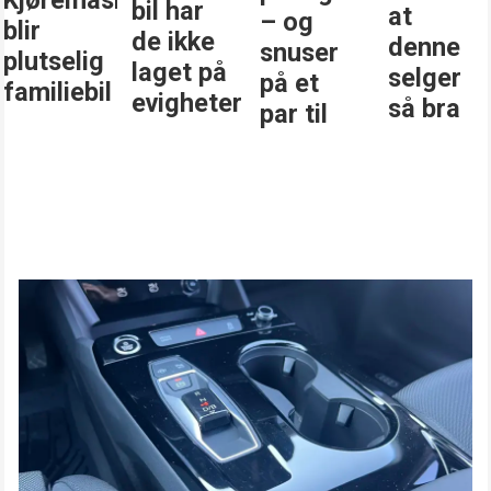
bil har
at
– og
blir
de ikke
denne
snuser
plutselig
laget på
selger
på et
familiebil
evigheter
så bra
par til