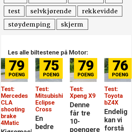
test
selvkjørende
rekkevidde
støydemping
skjerm
Les alle biltestene på Motor:
79
75
79
76
Test:
Test:
Test:
Test:
Mercedes
Mitsubishi
Xpeng X9
Toyota
CLA
Eclipse
bZ4X
Denne
shooting
Cross
Endelig
får tre
brake
En
kan vi
10-
4Matic
bedre
forstå
poengere
Kjøremaskinen