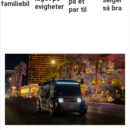
selger
på et
familiebil
evigheter
så bra
par til