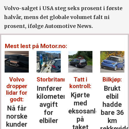
Volvo-salget i USA steg seks prosent i første
halvår, mens det globale volumet falt ni
prosent, ifølge Automotive News.
Mest lest på Motor.no:
Volvo
Storbritannia:
Tatt i
Bilkjøp:
dropper
kontroll:
Innfører
Brukt
lidar for
Kjørte
kilometer­
elbil
godt:
med
avgift
hadde
Nå får
eksosanlegget
for
bare 36
norske
på
elbiler
km
kunder
taket
rekkevid