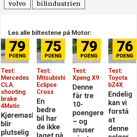
volvo
bilindustrien
Les alle biltestene på Motor:
79
75
79
76
Test:
Test:
Test:
Test:
Mercedes
Mitsubishi
Xpeng X9
Toyota
CLA
Eclipse
bZ4X
Denne
shooting
Cross
Endelig
får tre
brake
En
kan vi
10-
4Matic
bedre
forstå
poengere
Kjøremaskinen
bil har
at
– og
blir
de ikke
denne
snuser
plutselig
laget på