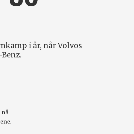
mkamp i år, når Volvos
-Benz.
n nå
nene.