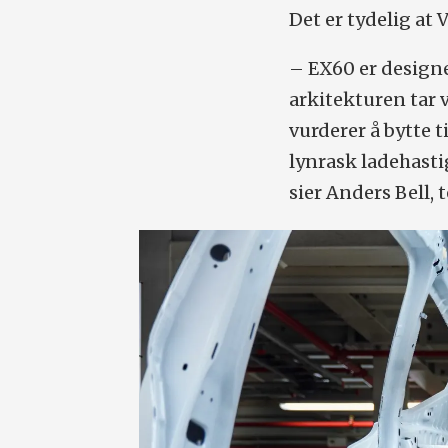
Det er tydelig at
– EX60 er design
arkitekturen tar 
vurderer å bytte t
lynrask ladehast
sier Anders Bell, 