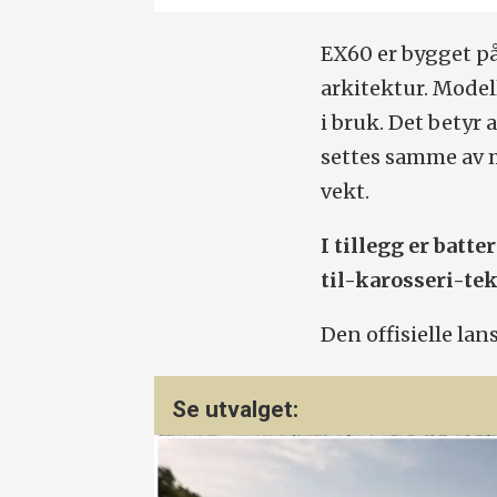
EX60 er bygget på
arkitektur. Model
i bruk. Det betyr a
settes samme av m
vekt.
I tillegg er batte
til-karosseri-tek
Den offisielle lan
Se utvalget: