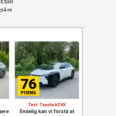
t EX60
så er
76
84
Test: Toyota bZ4X
Test: Merce
gere
Endelig kan vi forstå at
Den størst