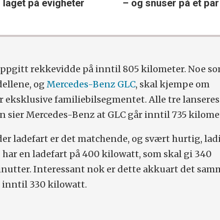
laget på evigheter
– og snuser på et par 
ppgitt rekkevidde på inntil 805 kilometer. Noe s
dellene, og
Mercedes-Benz GLC
, skal kjempe om
eksklusive familiebilsegmentet. Alle tre lanseres i
 sier Mercedes-Benz at GLC går inntil 735 kilome
der ladefart er det matchende, og svært hurtig, la
 har en ladefart på 400 kilowatt, som skal gi 340
inutter. Interessant nok er dette akkuart det sa
 inntil 330 kilowatt.