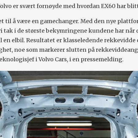
 Volvo er svært fornøyde med hvordan EX60 har blit
et til å være en gamechanger. Med den nye plattf
vi tak i de største bekymringene kundene har når 
il en elbil. Resultatet er klasseledende rekkevidde
ighet, noe som markerer slutten på rekkeviddeang
teknologisjef i Volvo Cars, i en pressemelding.