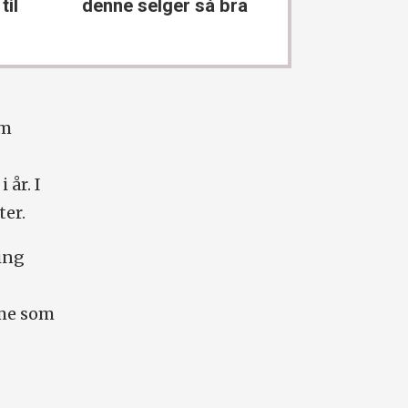
til
denne selger så bra
kla
om
 år. I
ter.
ding
mme som