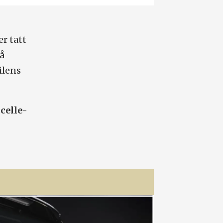
­
r tatt
 å
ilens
 celle-