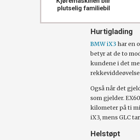
Kjøremaskinen blir
plutselig familiebil
Hurtiglading
BMW iX3
har en o
betyr at de to mo
kundene i det mer 
rekkeviddeøvelsen
Også når det gjel
som gjelder. EX60
kilometer på ti m
iX3, mens GLC tar
Helstøpt