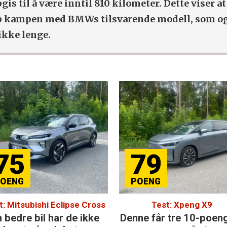
s til å være inntil 810 kilometer. Dette viser a
 opp kampen med BMWs tilsvarende modell, som og
ikke lenge.
75
79
t: Mitsubishi Eclipse Cross
Test: Xpeng X9
 bedre bil har de ikke
Denne får tre 10-poen