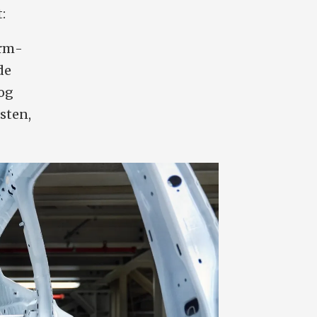
t:
orm­
de
 og
sten,