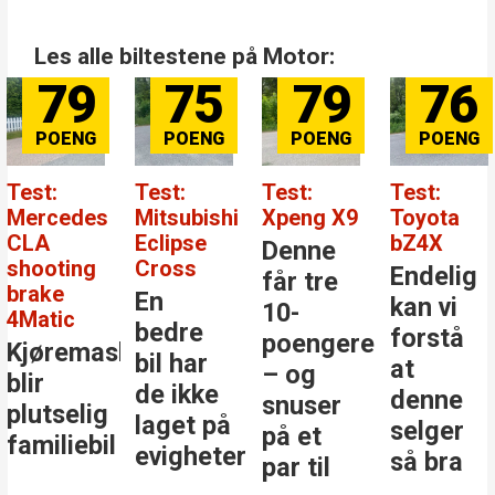
Les alle biltestene på Motor:
79
75
79
76
Test:
Test:
Test:
Test:
Mercedes
Mitsubishi
Xpeng X9
Toyota
CLA
Eclipse
bZ4X
Denne
shooting
Cross
Endelig
får tre
brake
En
kan vi
10-
4Matic
bedre
forstå
poengere
Kjøremaskinen
bil har
at
– og
blir
de ikke
denne
snuser
plutselig
laget på
selger
på et
familiebil
evigheter
så bra
par til