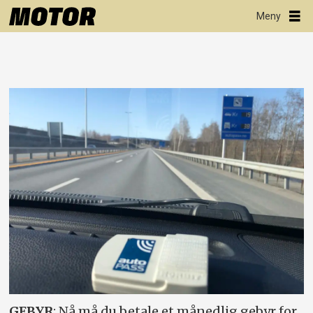
GEBYR
: Nå må du betale et månedlig gebyr for