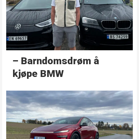
– Barndoms­drøm å
kjøpe BMW