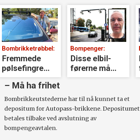
Bombrikketrøbbel:
Bompenger:
Fremmede
Disse elbil-
pølsefingre
førerne må
kansellerte
betale full
– Må ha frihet
Jørgens
takst
bombrikke
Bombrikkeutstederne har til nå kunnet ta et
depositum for Autopass-brikkene. Depositumet
betales tilbake ved avslutning av
bompengeavtalen.