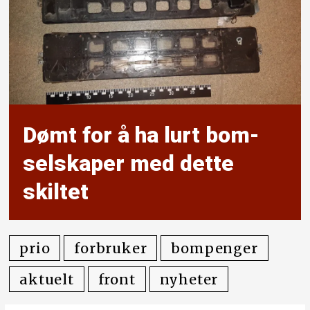
Dømt for å ha lurt bom­
selskaper med dette
skiltet
prio
forbruker
bompenger
aktuelt
front
nyheter