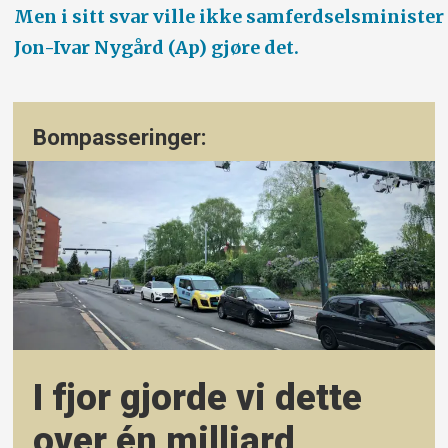
Men i sitt svar ville ikke samferdselsminister
Jon-Ivar Nygård (Ap) gjøre det.
Bompasseringer:
I fjor gjorde vi dette
over én milliard