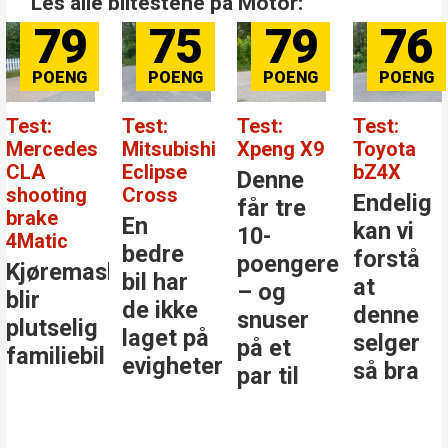
Les alle biltestene på Motor:
79
76
84
81
Test:
Test:
Test:
Test: BYD
Xpeng X9
Toyota
Mercedes-
Atto EVO
bZ4X
Benz GLC
Denne
Kanskje
Endelig
Den
får tre
er dette
kan vi
største
10-
årets
forstå
stjernen
poengere
beste
at
i
– og
bilkjøp
denne
klassen
snuser
selger
på et
så bra
par til