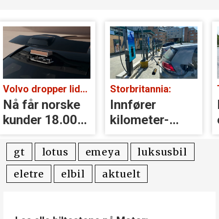
Storbritannia:
Tatt i kontroll:
Innfører
Kjørte med
kilometer­
eksosanlegget
avgift for
på taket (!)
elbiler
gt
lotus
emeya
luksusbil
eletre
elbil
aktuelt