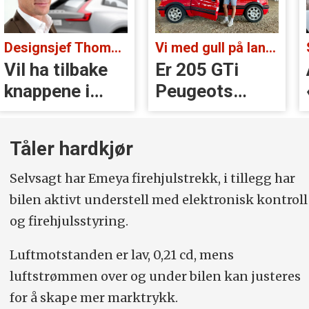
Vi med gull på landsbygda:
Sjefen tok grep:
Er 205 GTi
Audi stoppet
Peugeots
«Volvo-
beste
håndtak» rett
øyeblikk?
før lansering
Tåler hardkjør
Selvsagt har Emeya firehjulstrekk, i tillegg har
bilen aktivt understell med elektronisk kontroll
og firehjulsstyring.
Luftmotstanden er lav, 0,21 cd, mens
luftstrømmen over og under bilen kan justeres
for å skape mer marktrykk.