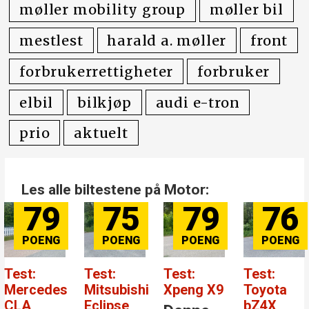
møller mobility group
møller bil
mestlest
harald a. møller
front
forbrukerrettigheter
forbruker
elbil
bilkjøp
audi e-tron
prio
aktuelt
Les alle biltestene på Motor:
79
75
79
76
:
Test:
Test:
Test:
Tes
cedes
Mitsubishi
Xpeng X9
Toyota
Me
Eclipse
bZ4X
Be