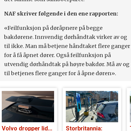
NAF skriver følgende i den ene rapporten:
«Feilfunksjon på døråpnere på begge
bakdørene. Innvendig dørhåndtak virker av og
til ikke. Man må betjene håndtaket flere ganger
for å få åpnet dører. Også feilfunksjon på
utvendig dørhåndtak på høyre bakdør. Må av og
til betjenes flere ganger for å åpne døren».
Volvo dropper lidar for godt:
Storbritannia:
Tatt i ko