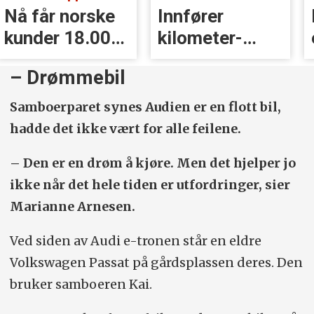
r norske
Innfører
Kjørte
r 18.000
kilometer­
eksos
rstatning
avgift for
på take
– Drømmebil
elbiler
Samboerparet synes Audien er en flott bil,
hadde det ikke vært for alle feilene.
– Den er en drøm å kjøre. Men det hjelper jo
ikke når det hele tiden er utfordringer, sier
Marianne Arnesen.
Ved siden av Audi e-tronen står en eldre
Volkswagen Passat på gårdsplassen deres. Den
bruker samboeren Kai.