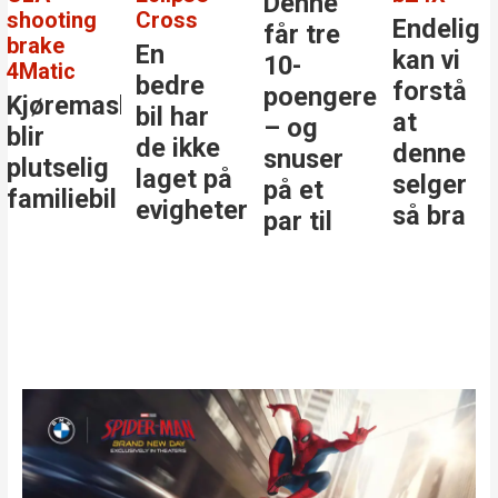
Denne
ting
Cross
Endelig
De
får tre
e
En
kan vi
st
10-
ic
bedre
forstå
st
poengere
remaskinen
bil har
at
i
– og
de ikke
denne
kl
snuser
selig
laget på
selger
på et
liebil
evigheter
så bra
par til