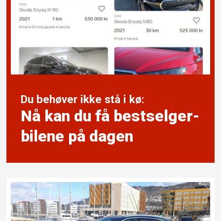
Du behøver ikke stå i kø:
Nå kan du få bestselger-
bilene på dagen