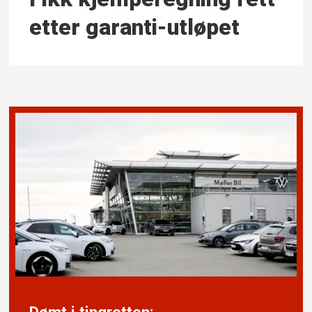
etter garanti-utløpet
Dømt i tingretten: