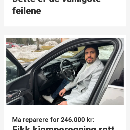
feilene
Må reparere for 246.000 kr:
Fikk kjempe­regning rett