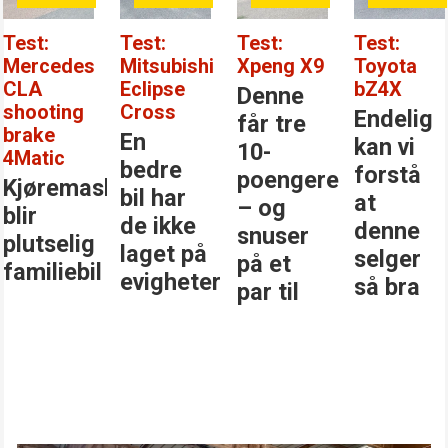
Test:
Test:
Test:
Test:
Mercedes
Mitsubishi
Xpeng X9
Toyota
CLA
Eclipse
bZ4X
Denne
shooting
Cross
Endelig
får tre
brake
En
kan vi
10-
4Matic
bedre
forstå
poengere
Kjøremaskinen
bil har
at
– og
blir
de ikke
denne
snuser
plutselig
laget på
selger
på et
familiebil
evigheter
så bra
par til