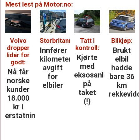
Mest lest på Motor.no:
Volvo
Storbritannia:
Tatt i
Bilkjøp:
dropper
kontroll:
Innfører
Brukt
lidar for
Kjørte
kilometer­
elbil
godt:
med
avgift
hadde
Nå får
eksosanlegget
for
bare 36
norske
på
elbiler
km
kunder
taket
rekkevid
18.000
(!)
kr i
erstatning