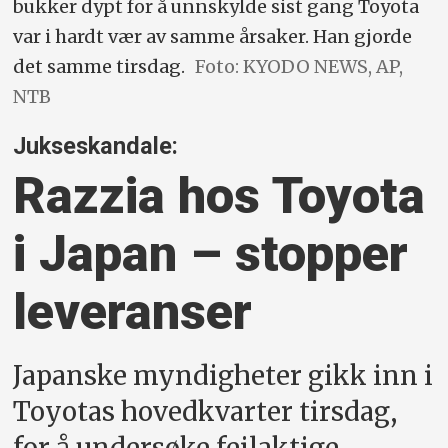
bukker dypt for å unnskylde sist gang Toyota
var i hardt vær av samme årsaker. Han gjorde
det samme tirsdag.
Foto: KYODO NEWS, AP,
NTB
Jukseskandale:
Razzia hos Toyota
i Japan – stopper
leveranser
Japanske myndigheter gikk inn i
Toyotas hovedkvarter tirsdag,
for å undersøke feilaktige