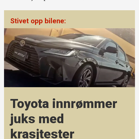
Stivet opp bilene:
Toyota innrømmer
juks med
krasjtester