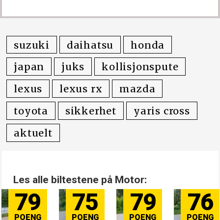
suzuki
daihatsu
honda
japan
juks
kollisjonspute
lexus
lexus rx
mazda
toyota
sikkerhet
yaris cross
aktuelt
Les alle biltestene på Motor:
79
75
79
76