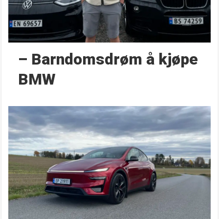
– Barndoms­drøm å kjøpe
BMW