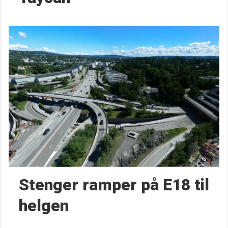
Stenger ramper på E18 til
helgen