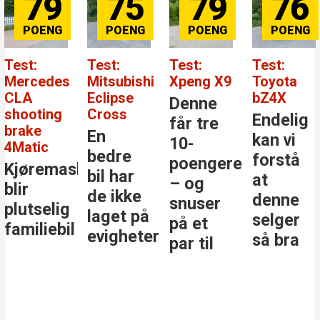
79
75
79
76
Test:
Test:
Test:
Test:
Mercedes
Mitsubishi
Xpeng X9
Toyota
CLA
Eclipse
bZ4X
Denne
shooting
Cross
Endelig
får tre
brake
En
kan vi
10-
4Matic
bedre
forstå
poengere
Kjøremaskinen
bil har
at
– og
blir
de ikke
denne
snuser
plutselig
laget på
selger
på et
familiebil
evigheter
så bra
par til