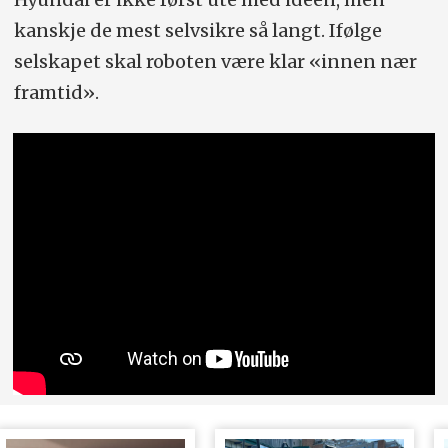
kanskje de mest selvsikre så langt. Ifølge
selskapet skal roboten være klar «innen nær
framtid».