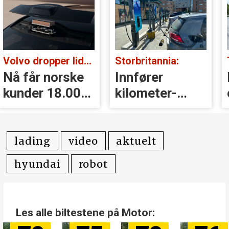
Volvo dropper lidar for godt:
Storbritannia:
Nå får norske
Innfører
kunder 18.000
kilometer­
kr i erstatning
avgift for
elbiler
lading
video
aktuelt
hyundai
robot
Les alle biltestene på Motor: